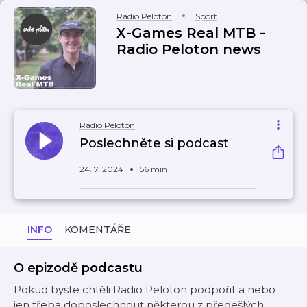
Radio Peloton
Sport
X-Games Real MTB -
Radio Peloton news
Radio Peloton
Poslechněte si podcast
24. 7. 2024
56 min
INFO
KOMENTÁŘE
O epizodě podcastu
Pokud byste chtěli Radio Peloton podpořit a nebo
jen třeba doposlechnout některou z předešlých