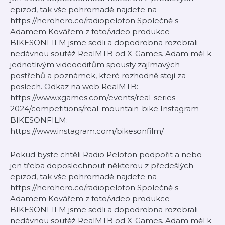
epizod, tak vše pohromadě najdete na
https://herohero.co/radiopeloton Společně s
Adamem Kovářem z foto/video produkce
BIKESONFILM jsme sedli a dopodrobna rozebrali
nedávnou soutěž RealMTB od X-Games. Adam měl k
jednotlivým videoeditům spousty zajímavých
postřehů a poznámek, které rozhodně stojí za
poslech. Odkaz na web RealMTB:
https://www.xgames.com/events/real-series-
2024/competitions/real-mountain-bike Instagram
BIKESONFILM:
https://www.instagram.com/bikesonfilm/
Pokud byste chtěli Radio Peloton podpořit a nebo
jen třeba doposlechnout některou z předešlých
epizod, tak vše pohromadě najdete na
https://herohero.co/radiopeloton Společně s
Adamem Kovářem z foto/video produkce
BIKESONFILM jsme sedli a dopodrobna rozebrali
nedávnou soutěž RealMTB od X-Games. Adam měl k