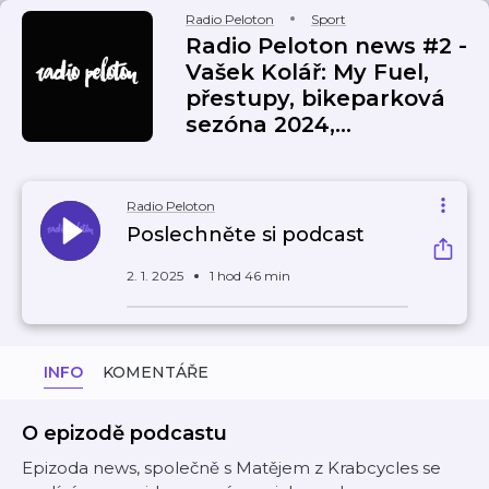
Radio Peloton
Sport
Radio Peloton news #2 -
Vašek Kolář: My Fuel,
přestupy, bikeparková
sezóna 2024,...
Radio Peloton
Poslechněte si podcast
2. 1. 2025
1 hod 46 min
INFO
KOMENTÁŘE
O epizodě podcastu
Epizoda news, společně s Matějem z Krabcycles se