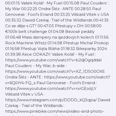
00:01:15 Vašek Kolář : My Fuel 00:15:08 Paul Couderc :
My War 00:22:25 Ondra Šléz : ANTE 00:28:50 Paul
Genovese : Fool's Errand 00:33:25 Vilibald Vítek v USA
00:35:32 Dawid Czekaj : Trail of the Wildlands 00:41:35
Co se děje s GT? 00:47:03 Přestupy v DH 00:58:00
€100k belt challenge 01:04:08 Bezosé pedály
01:06:48 Mass dampery na sjezdových kolech 01:11:56
Rock Machine Whizz 01:14:58 Přestup Michal Prokop
01:16:58 Přestup Vojta Bláha 01:18:32 Bikeparky 2024
01:39:38 Akce ODKAZY: Vašek Kolář - My Fuel :
https://www.youtube.com/watch?v=b2djOgqddaI
Paul Couderc - My War, b-side :
https://www.youtube.com/watch?v=XZ_1DSO0OXE
Ondra Šléz - ANTE : https://www.youtube.com/watch?
v=6Q0rY4-FQ_s Paul Genovese - Fool's Errand :
https://www.youtube.com/watch?v=rxrGEoiIjLY
Vilibald Vítek v USA :
https://www.instagram.com/p/DDDD_kQSqpa/ Dawid
Czekaj - Trail of the Wildlands :
https://www.pinkbike.com/news/video-and-photo-