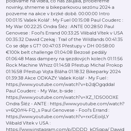
podíváme na videa, co nás zaujala, probereme
novinky, shrneme si bikeparkovou sezónu 2024 a
pozveme na akce v brzké době. 00:00:00 Intro
00:01:15 Vašek Kolář : My Fuel 00:15:08 Paul Couderc :
My War 00:22:25 Ondra Šléz : ANTE 00:28:50 Paul
Genovese : Fool's Errand 00:33:25 Vilibald Vítek v USA
00:35:32 Dawid Czekaj : Trail of the Wildlands 00:41:35
Co se děje s GT? 00:47:03 Přestupy v DH 00:58:00
€100k belt challenge 01:04:08 Bezosé pedály
01:06:48 Mass dampery na sjezdových kolech 01:11:56
Rock Machine Whizz 01:14:58 Přestup Michal Prokop
01:16:58 Přestup Vojta Bláha 01:18:32 Bikeparky 2024
01:39:38 Akce ODKAZY: Vašek Kolář - My Fuel :
https://www.youtube.com/watch?v=b2djOgqddaI
Paul Couderc - My War, b-side :
https://www.youtube.com/watch?v=XZ_1DSO0OXE
Ondra Šléz - ANTE : https://www.youtube.com/watch?
v=6Q0rY4-FQ_s Paul Genovese - Fool's Errand :
https://www.youtube.com/watch?v=rxrGEoiIjLY
Vilibald Vítek v USA :
https://www.instagram.com/p/DDDD_kQSqpa/ Dawid