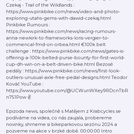
Czekaj - Trail of the Wildlands :
https://www.pinkbike.com/news/video-and-photo-
exploring-utahs-gems-with-dawid-czekaj.html
Pinkbike Rumours :
https://www.pinkbike.com/news/racing-rumours-
anna-newkirk-to-frameworks-loris-vergier-to-
commencal-fmd-on-orbea.html €100k belt
challenge : https://www.pinkbike.com/news/gates-is-
offering-a-100k-belted-purse-bounty-for-first-world-
cup-dh-win-on-a-belt-driven-bike.html Bezosé
pedály : https://www.pinkbike.com/news/first-look-
outliers-unusual-axle-free-pedal-designs.html Teodor
Kováč YouTube :
https://www.youtube.com/@UCWunWXey9RDcnTbR
n751Pow ✌️​
Epizoda news, společně s Matějem z Krabcycles se
podíváme na videa, co nás zaujala, probereme
novinky, shrneme si bikeparkovou sezónu 2024 a
pozveme na akce v brzké době. 00:00:00 Intro