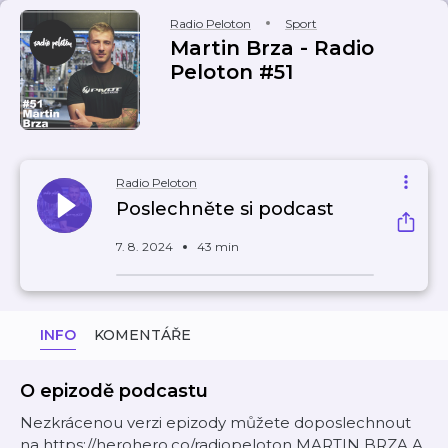
Radio Peloton
Sport
Martin Brza - Radio
Peloton #51
Radio Peloton
Poslechněte si podcast
7. 8. 2024
43 min
INFO
KOMENTÁŘE
O epizodě podcastu
Nezkrácenou verzi epizody můžete doposlechnout
na https://herohero.co/radiopeloton MARTIN BRZA A