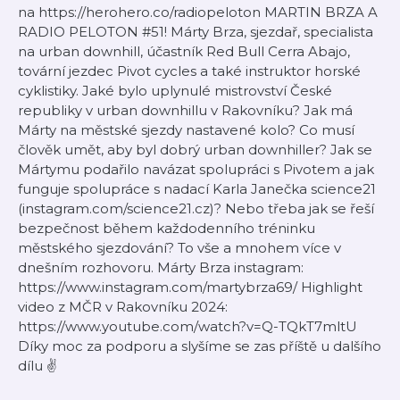
na https://herohero.co/radiopeloton MARTIN BRZA A
RADIO PELOTON #51! Márty Brza, sjezdař, specialista
na urban downhill, účastník Red Bull Cerra Abajo,
tovární jezdec Pivot cycles a také instruktor horské
cyklistiky. Jaké bylo uplynulé mistrovství České
republiky v urban downhillu v Rakovníku? Jak má
Márty na městské sjezdy nastavené kolo? Co musí
člověk umět, aby byl dobrý urban downhiller? Jak se
Mártymu podařilo navázat spolupráci s Pivotem a jak
funguje spolupráce s nadací Karla Janečka science21
(instagram.com/science21.cz)? Nebo třeba jak se řeší
bezpečnost během každodenního tréninku
městského sjezdování? To vše a mnohem více v
dnešním rozhovoru. Márty Brza instagram:
https://www.instagram.com/martybrza69/ Highlight
video z MČR v Rakovníku 2024:
https://www.youtube.com/watch?v=Q-TQkT7mltU
Díky moc za podporu a slyšíme se zas příště u dalšího
dílu ✌️​