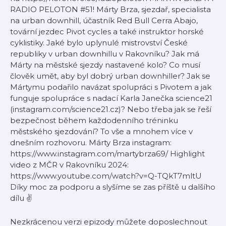
RADIO PELOTON #51! Márty Brza, sjezdař, specialista
na urban downhill, účastník Red Bull Cerra Abajo,
tovární jezdec Pivot cycles a také instruktor horské
cyklistiky. Jaké bylo uplynulé mistrovství České
republiky v urban downhillu v Rakovníku? Jak má
Márty na městské sjezdy nastavené kolo? Co musí
člověk umět, aby byl dobrý urban downhiller? Jak se
Mártymu podařilo navázat spolupráci s Pivotem a jak
funguje spolupráce s nadací Karla Janečka science21
(instagram.com/science21.cz)? Nebo třeba jak se řeší
bezpečnost během každodenního tréninku
městského sjezdování? To vše a mnohem více v
dnešním rozhovoru. Márty Brza instagram:
https://www.instagram.com/martybrza69/ Highlight
video z MČR v Rakovníku 2024:
https://www.youtube.com/watch?v=Q-TQkT7mltU
Díky moc za podporu a slyšíme se zas příště u dalšího
dílu ✌️​
Nezkrácenou verzi epizody můžete doposlechnout