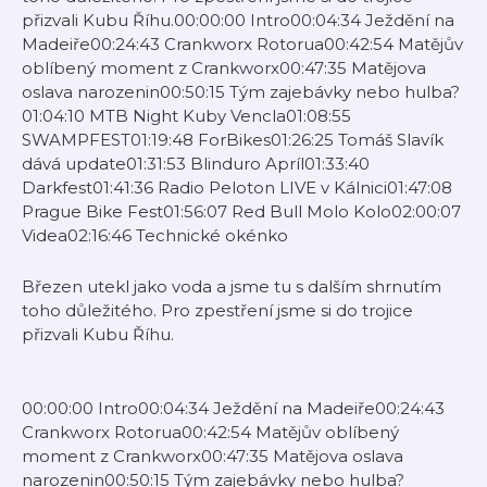
přizvali Kubu Říhu.00:00:00 Intro00:04:34 Ježdění na
Madeiře00:24:43 Crankworx Rotorua00:42:54 Matějův
oblíbený moment z Crankworx00:47:35 Matějova
oslava narozenin00:50:15 Tým zajebávky nebo hulba?
01:04:10 MTB Night Kuby Vencla01:08:55
SWAMPFEST01:19:48 ForBikes01:26:25 Tomáš Slavík
dává update01:31:53 Blinduro Apríl01:33:40
Darkfest01:41:36 Radio Peloton LIVE v Kálnici01:47:08
Prague Bike Fest01:56:07 Red Bull Molo Kolo02:00:07
Videa02:16:46 Technické okénko
Březen utekl jako voda a jsme tu s dalším shrnutím
toho důležitého. Pro zpestření jsme si do trojice
přizvali Kubu Říhu.
00:00:00 Intro00:04:34 Ježdění na Madeiře00:24:43
Crankworx Rotorua00:42:54 Matějův oblíbený
moment z Crankworx00:47:35 Matějova oslava
narozenin00:50:15 Tým zajebávky nebo hulba?