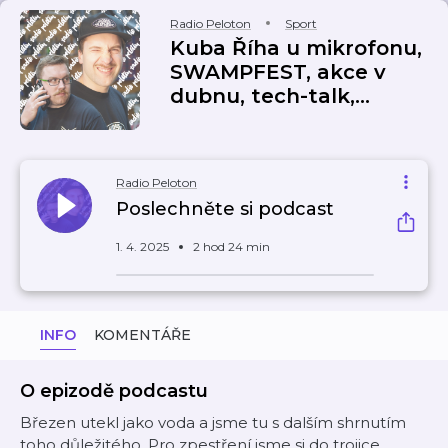
Radio Peloton
Sport
Kuba Říha u mikrofonu,
SWAMPFEST, akce v
dubnu, tech-talk,...
Radio Peloton
Poslechněte si podcast
1. 4. 2025
2 hod 24 min
INFO
KOMENTÁŘE
O epizodě podcastu
Březen utekl jako voda a jsme tu s dalším shrnutím
toho důležitého. Pro zpestření jsme si do trojice