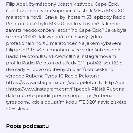
Filip Adel, čtyrnásobný účastník závodu Cape Epic,
člen továrního týmu Superior, účastník ME a MS v XC
maraton a nově i Gravel byl hostem 53. epizody Radio
Peloton. Jaké bylo MS v Gravelu v Lovani? Jak moc
zamrzí neodokončení letošního Cape Epic? Jaká byla
sezóna 2024? Jak vypadá tréninkový týden
profesionálního XC maratonce? Na jakém vybavení
Filip jezdí? To vše a mnohem více v dnešní epizodě
Radio Peloton. !!! GIVEAWAY !!! Na instagramovém
profilu Radio Peloton od středy 6.11. poběží soutěž o
dvě sady Filipovo oblíbených plášťů od českého
výrobce Rubena Tyres. IG Radio Peloton :
https://www.instagram.com/radiopeloton IG Filip Adel
: https://www.instagram.com/filipadel/ Pláště Rubena
dále můžete pořídit přes e-shop https://rubena-
tyres.com/, kde s použitím kódu "TEO20" navíc získáte
20% slevu.
Popis podcastu