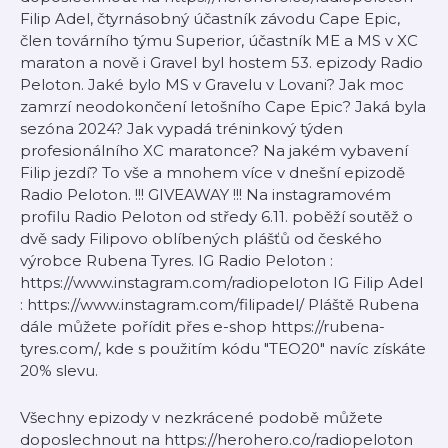
Filip Adel, čtyrnásobný účastník závodu Cape Epic,
člen továrního týmu Superior, účastník ME a MS v XC
maraton a nově i Gravel byl hostem 53. epizody Radio
Peloton. Jaké bylo MS v Gravelu v Lovani? Jak moc
zamrzí neodokončení letošního Cape Epic? Jaká byla
sezóna 2024? Jak vypadá tréninkový týden
profesionálního XC maratonce? Na jakém vybavení
Filip jezdí? To vše a mnohem více v dnešní epizodě
Radio Peloton. !!! GIVEAWAY !!! Na instagramovém
profilu Radio Peloton od středy 6.11. poběží soutěž o
dvě sady Filipovo oblíbených plášťů od českého
výrobce Rubena Tyres. IG Radio Peloton :
https://www.instagram.com/radiopeloton IG Filip Adel
: https://www.instagram.com/filipadel/ Pláště Rubena
dále můžete pořídit přes e-shop https://rubena-
tyres.com/, kde s použitím kódu "TEO20" navíc získáte
20% slevu.
Všechny epizody v nezkrácené podobě můžete
doposlechnout na https://herohero.co/radiopeloton