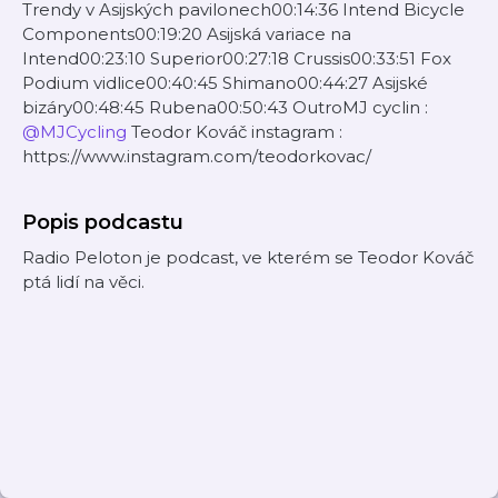
Trendy v Asijských pavilonech00:14:36 Intend Bicycle
Components00:19:20 Asijská variace na
Intend00:23:10 Superior00:27:18 Crussis00:33:51 Fox
Podium vidlice00:40:45 Shimano00:44:27 Asijské
bizáry00:48:45 Rubena00:50:43 OutroMJ cyclin :
@MJCycling
Teodor Kováč instagram :
https://www.instagram.com/teodorkovac/
Popis podcastu
Radio Peloton je podcast, ve kterém se Teodor Kováč
ptá lidí na věci.