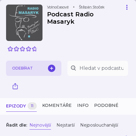
Volnočasové
Štěpán Stoček
Podcast Radio
Masaryk
ODEBÍRAT
KOMENTÁŘE
INFO
PODOBNÉ
EPIZODY
11
Řadit dle:
Nejnovější
Nejstarší
Nejposlouchanější