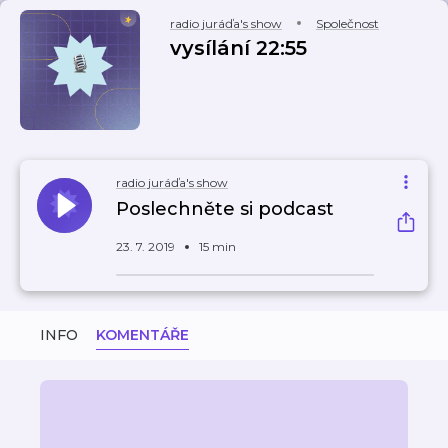
radio juráďa's show
Společnost
vysílání 22:55
radio juráďa's show
Poslechněte si podcast
23. 7. 2019
15 min
INFO
KOMENTÁŘE