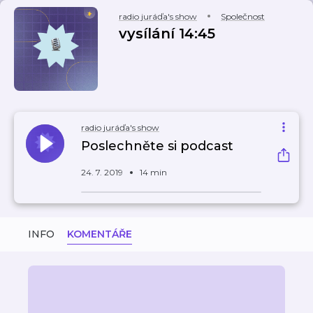
radio juráďa's show
Společnost
vysílání 14:45
radio juráďa's show
Poslechněte si podcast
24. 7. 2019
14 min
INFO
KOMENTÁŘE