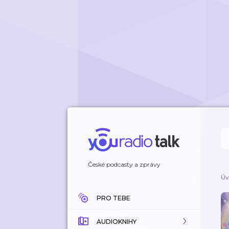
České podcasty a zprávy
Úv
PRO TEBE
AUDIOKNIHY