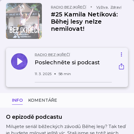
RADIO BEZ (K)ŘEČÍ
Výživa
,
Zdraví
#25 Kamila Netíková:
Běhej lesy nelze
nemilovat!
RADIO BEZ (K)ŘEČÍ
Poslechněte si podcast
11. 3. 2025
58 min
INFO
KOMENTÁŘE
O epizodě podcastu
Milujete seriál běžeckých závodů Běhej lesy? Tak teď
je budete milovat ještě víc. Stali jsme se totiž jejich