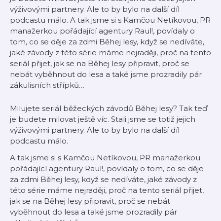
výživovými partnery. Ale to by bylo na další díl
podcastu málo. A tak jsme si s Kamčou Netíkovou, PR
manažerkou pořádající agentury Raul!, povídaly o
tom, co se děje za zdmi Běhej lesy, když se nedíváte,
jaké závody z této série máme nejraději, proč na tento
seriál přijet, jak se na Běhej lesy připravit, proč se
nebát vyběhnout do lesa a také jsme prozradily pár
zákulisních střípků…
Milujete seriál běžeckých závodů Běhej lesy? Tak teď
je budete milovat ještě víc. Stali jsme se totiž jejich
výživovými partnery. Ale to by bylo na další díl
podcastu málo.
A tak jsme si s Kamčou Netíkovou, PR manažerkou
pořádající agentury Raul!, povídaly o tom, co se děje
za zdmi Běhej lesy, když se nedíváte, jaké závody z
této série máme nejraději, proč na tento seriál přijet,
jak se na Běhej lesy připravit, proč se nebát
vyběhnout do lesa a také jsme prozradily pár