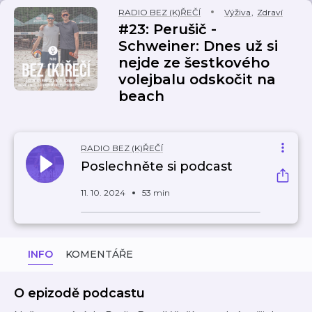
RADIO BEZ (K)ŘEČÍ
Výživa
,
Zdraví
#23: Perušič -
Schweiner: Dnes už si
nejde ze šestkového
volejbalu odskočit na
beach
RADIO BEZ (K)ŘEČÍ
Poslechněte si podcast
11. 10. 2024
53 min
INFO
KOMENTÁŘE
O epizodě podcastu