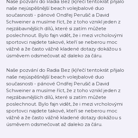
Naše pozvání do Radia Bez (k)řečí tentokrát přijalo
naše nejúspěšnější beach volejbalové duo
současnosti - pánové Ondřej Perušič a David
Schweiner a musíme říct, že z toho vznikl jeden z
nejzábavnějších dílů, které si zatím můžete
poslechnout. Bylo fajn vidět, že i mezi vrcholovými
sportovci najdete takové, kteří se neberou moc
vážně a že často vážně kladené dotazy dokážou s
úsměvem odsmečovat až daleko za čáru.
Naše pozvání do Radia Bez (k)řečí tentokrát přijalo
naše nejúspěšnější beach volejbalové duo
současnosti - pánové Ondřej Perušič a David
Schweiner a musíme říct, že z toho vznikl jeden z
nejzábavnějších dílů, které si zatím můžete
poslechnout. Bylo fajn vidět, že i mezi vrcholovými
sportovci najdete takové, kteří se neberou moc
vážně a že často vážně kladené dotazy dokážou s
úsměvem odsmečovat až daleko za čáru.