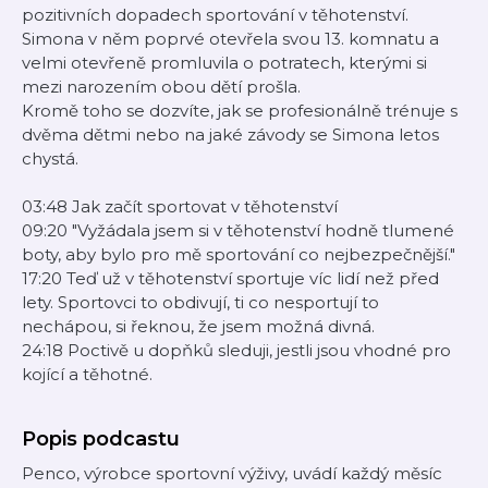
pozitivních dopadech sportování v těhotenství.
Simona v něm poprvé otevřela svou 13. komnatu a
velmi otevřeně promluvila o potratech, kterými si
mezi narozením obou dětí prošla.
Kromě toho se dozvíte, jak se profesionálně trénuje s
dvěma dětmi nebo na jaké závody se Simona letos
chystá.
03:48 Jak začít sportovat v těhotenství
09:20 "Vyžádala jsem si v těhotenství hodně tlumené
boty, aby bylo pro mě sportování co nejbezpečnější."
17:20 Teď už v těhotenství sportuje víc lidí než před
lety. Sportovci to obdivují, ti co nesportují to
nechápou, si řeknou, že jsem možná divná.
24:18 Poctivě u dopňků sleduji, jestli jsou vhodné pro
kojící a těhotné.
Popis podcastu
Penco, výrobce sportovní výživy, uvádí každý měsíc