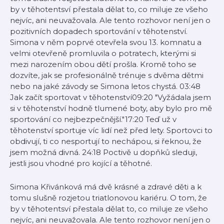
by v těhotentsví přestala dělat to, co miluje ze všeho
nejvíc, ani neuvažovala. Ale tento rozhovor není jen o
pozitivních dopadech sportování v těhotenství.
Simona v něm poprvé otevřela svou 13. komnatu a
velmi otevřeně promluvila o potratech, kterými si
mezi narozením obou dětí prošla. Kromě toho se
dozvíte, jak se profesionálně trénuje s dvěma dětmi
nebo na jaké závody se Simona letos chystá. 03:48
Jak začít sportovat v těhotenství09:20 "Vyžádala jsem
si v těhotenství hodně tlumené boty, aby bylo pro mě
sportování co nejbezpečnější."17:20 Teď už v
těhotenství sportuje víc lidí než před lety. Sportovci to
obdivují, ti co nesportují to nechápou, si řeknou, že
jsem možná divná. 24:18 Poctivě u dopňků sleduji,
jestli jsou vhodné pro kojící a těhotné.
Simona Křivánková má dvě krásné a zdravé děti a k
tomu slušně rozjetou triatlonovou kariéru. O tom, že
by v těhotentsví přestala dělat to, co miluje ze všeho
nejvíc, ani neuvažovala. Ale tento rozhovor není jen o