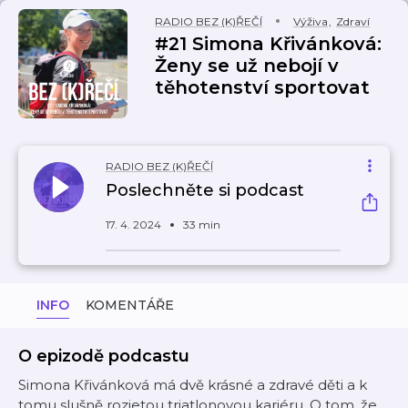
RADIO BEZ (K)ŘEČÍ
Výživa
,
Zdraví
#21 Simona Křivánková:
Ženy se už nebojí v
těhotenství sportovat
RADIO BEZ (K)ŘEČÍ
Poslechněte si podcast
17. 4. 2024
33 min
INFO
KOMENTÁŘE
O epizodě podcastu
Simona Křivánková má dvě krásné a zdravé děti a k
tomu slušně rozjetou triatlonovou kariéru. O tom, že