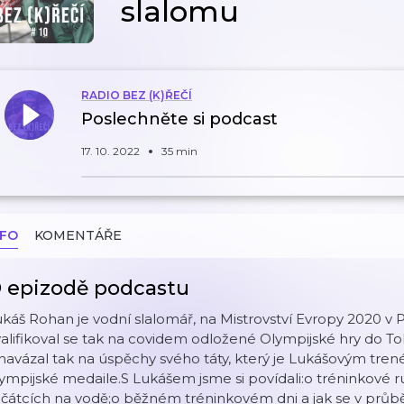
slalomu
RADIO BEZ (K)ŘEČÍ
Poslechněte si podcast
17. 10. 2022
35 min
NFO
KOMENTÁŘE
 epizodě podcastu
káš Rohan je vodní slalomář, na Mistrovství Evropy 2020 v P
alifikoval se tak na covidem odložené Olympijské hry do Tok
navázal tak na úspěchy svého táty, který je Lukášovým tre
ympijské medaile.S Lukášem jsme si povídali:o tréninkové r
čátcích na vodě;o běžném tréninkovém dni a jak se v průběh