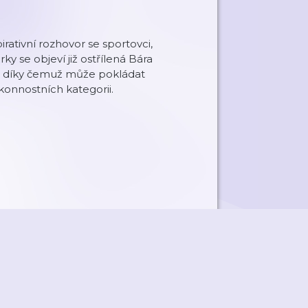
rativní rozhovor se sportovci,
ky se objeví již ostřílená Bára
i, díky čemuž může pokládat
onnostních kategorii.
ky
Přidat podcast