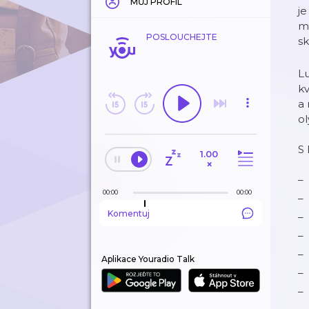
MŮJ PROFIL
je
mo
POSLOUCHEJTE
sk
Lu
kv
a 
ol
S 
1.00
×
00:00
00:00
Komentuj
Aplikace Youradio Talk