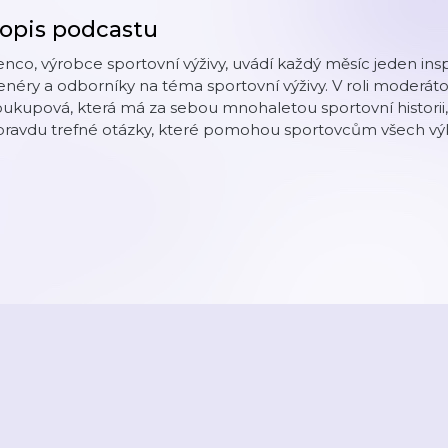
opis podcastu
nco, výrobce sportovní výživy, uvádí každý měsíc jeden inspi
enéry a odborníky na téma sportovní výživy. V roli moderátor
oukupová, která má za sebou mnohaletou sportovní histori
pravdu trefné otázky, které pomohou sportovcům všech výk
2026
Active Radio a.s.
Reklama
O aplikaci
Youradio Music
Podmín
áte již účet? Přihlaste se.