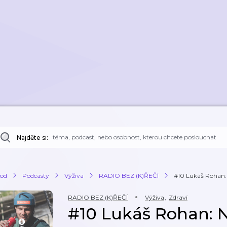
Najděte si:
od
Podcasty
Výživa
RADIO BEZ (K)ŘEČÍ
#10 Lukáš Rohan:
RADIO BEZ (K)ŘEČÍ
Výživa
,
Zdraví
#10 Lukáš Rohan: 