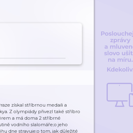
raze získal stříbrnou medaili a
ya. Z olympiády přivezl také stříbro
nérem a má doma 2 stříbrné
utině vodního slalomáře;o jeho
u dne stravuje;o tom, jak důležité