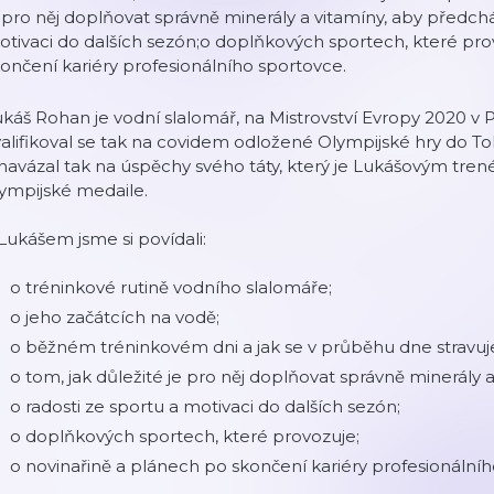
 pro něj doplňovat správně minerály a vitamíny, aby předchá
tivaci do dalších sezón;o doplňkových sportech, které pro
ončení kariéry profesionálního sportovce.
káš Rohan je vodní slalomář, na Mistrovství Evropy 2020 v P
alifikoval se tak na covidem odložené Olympijské hry do Tok
navázal tak na úspěchy svého táty, který je Lukášovým tre
ympijské medaile.
Lukášem jsme si povídali:
o tréninkové rutině vodního slalomáře;
o jeho začátcích na vodě;
o běžném tréninkovém dni a jak se v průběhu dne stravuj
o tom, jak důležité je pro něj doplňovat správně minerály 
o radosti ze sportu a motivaci do dalších sezón;
o doplňkových sportech, které provozuje;
o novinařině a plánech po skončení kariéry profesionálníh