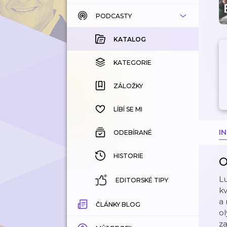
PODCASTY
KATALOG
KOUPENÉ
KATALOG
KATEGORIE
KATEGORIE
ZÁLOŽKY
ZÁLOŽKY
HISTORIE
LÍBÍ SE MI
I
ODEBÍRANÉ
HISTORIE
O
Lu
EDITORSKÉ TIPY
kv
a 
ČLÁNKY BLOG
ol
za