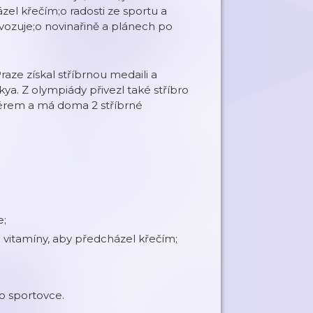
zel křečím;o radosti ze sportu a
vozuje;o novinařině a plánech po
raze získal stříbrnou medaili a
ya. Z olympiády přivezl také stříbro
nérem a má doma 2 stříbrné
e;
a vitamíny, aby předcházel křečím;
o sportovce.