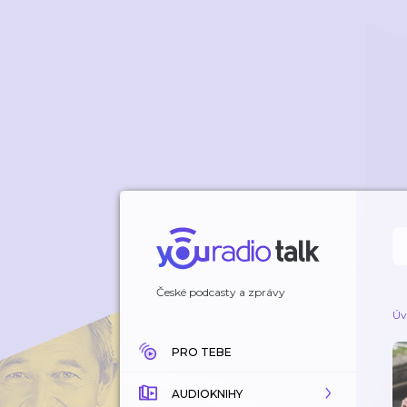
České podcasty a zprávy
Úv
PRO TEBE
AUDIOKNIHY