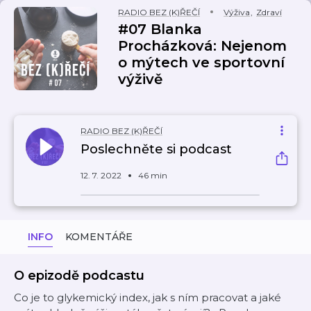
RADIO BEZ (K)ŘEČÍ
Výživa
,
Zdraví
#07 Blanka
Procházková: Nejenom
o mýtech ve sportovní
výživě
RADIO BEZ (K)ŘEČÍ
Poslechněte si podcast
12. 7. 2022
46 min
INFO
KOMENTÁŘE
O epizodě podcastu
Co je to glykemický index, jak s ním pracovat a jaké