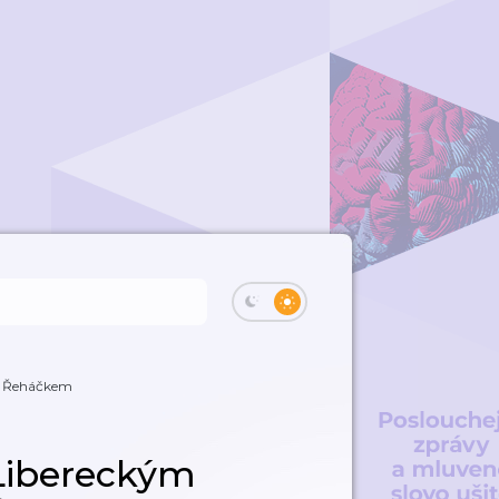
m Řeháčkem
Libereckým