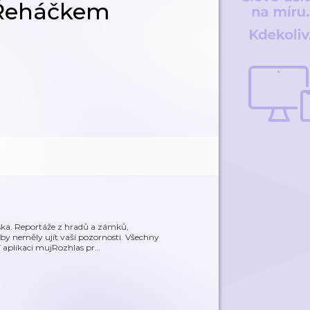
 Řeháčkem
ska. Reportáže z hradů a zámků,
é by neměly ujít vaší pozornosti. Všechny
 aplikaci mujRozhlas pr
…