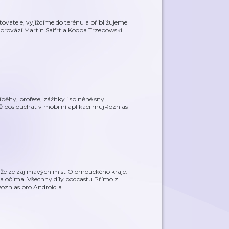
stovatele, vyjíždíme do terénu a přibližujeme
provází Martin Saifrt a Kooba Trzebowski.
běhy, profese, zážitky i splněné sny.
ě poslouchat v mobilní aplikaci mujRozhlas
že ze zajímavých míst Olomouckého kraje.
ma očima. Všechny díly podcastu Přímo z
ozhlas pro Android a
…