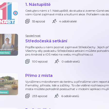
1. Nástupiště
Cestujte s námi z 1. Nástupiště, do studia si zveme různé ce
vám různé zajímavé místa a kulturní akce. Pořadem vás do
55 epizod
4 odběratelé
Společnost
Středočeská setkání
Pojďte spolu s námi poznat zajímavé Středočechy. Jejich pří
Všechny díly podcastu Středočeská setkání můžete pohodln
pro Android a iOS nebo na webu mujRozhlas.cz.
100 epizod
0 odběratelů
Přímo z místa
Vyrážíme s mikrofonem do terénu a přinášíme vám reportá
Památky, příroda, lidé a zážitky. To vše viděné rozhlasový
místa můžete pohodlně poslouchat v mobilní aplikaci mujR
233 epizod
6 odběratelů