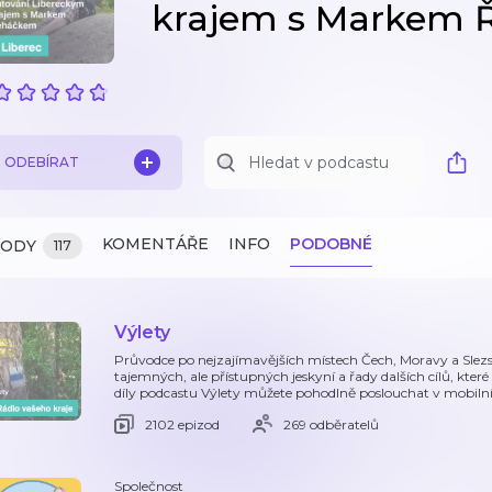
krajem s Markem
ODEBÍRAT
KOMENTÁŘE
INFO
PODOBNÉ
ZODY
117
Výlety
Průvodce po nejzajímavějších místech Čech, Moravy a Slez
tajemných, ale přístupných jeskyní a řady dalších cílů, kter
díly podcastu Výlety můžete pohodlně poslouchat v mobilní
2102 epizod
269 odběratelů
Společnost