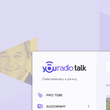
České podcasty a zprávy
Úv
PRO TEBE
AUDIOKNIHY