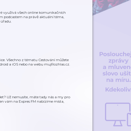
eré využívá všech online komunikačních
vým podcastem na právě aktuální téma,
o úřadu.
ublice. Všechno z tématu Cestování můžete
ndroid a iOS nebo na webu mujRozhlas.cz.
let? Už nemusíte, máte tady nás a my pro
den vám na Expres FM nabízíme místa,