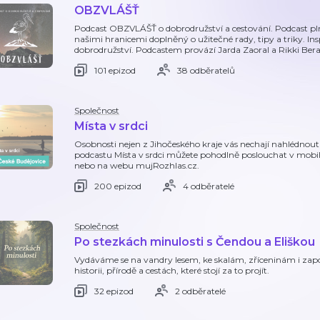
OBZVLÁŠŤ
Podcast OBZVLÁŠŤ o dobrodružství a cestování. Podcast plný
našimi hranicemi doplněný o užitečné rady, tipy a triky. Ins
dobrodružství. Podcastem provází Jarda Zaoral a Rikki Bera
101 epizod
38 odběratelů
Společnost
Místa v srdci
Osobnosti nejen z Jihočeského kraje vás nechají nahlédnout
podcastu Místa v srdci můžete pohodlně poslouchat v mobil
nebo na webu mujRozhlas.cz.
200 epizod
4 odběratelé
Společnost
Po stezkách minulosti s Čendou a Eliškou
Vydáváme se na vandry lesem, ke skalám, zříceninám i z
historii, přírodě a cestách, které stojí za to projít.
32 epizod
2 odběratelé