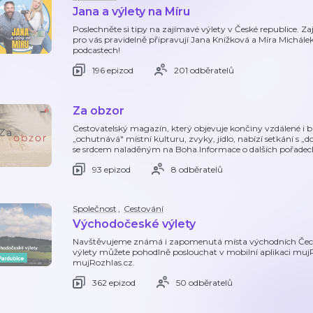
Jana a výlety na Míru
Poslechněte si tipy na zajímavé výlety v České republice. Z
pro vás pravidelně připravují Jana Knížková a Míra Michá
podcastech!
196 epizod
201 odběratelů
Za obzor
Cestovatelský magazín, který objevuje končiny vzdálené i 
„ochutnává" místní kulturu, zvyky, jídlo, nabízí setkání s „dom
se srdcem naladěným na Boha.Informace o dalších pořadec
93 epizod
8 odběratelů
Společnost
,
Cestování
Východočeské výlety
Navštěvujeme známá i zapomenutá místa východních Čech
výlety můžete pohodlně poslouchat v mobilní aplikaci muj
mujRozhlas.cz.
362 epizod
50 odběratelů