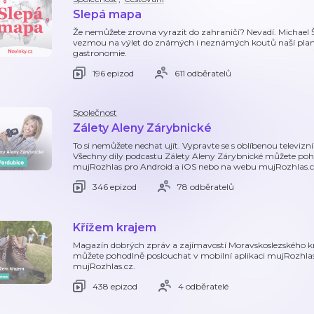
Slepá mapa
Že nemůžete zrovna vyrazit do zahraničí? Nevadí. Michael Š
vezmou na výlet do známých i neznámých koutů naší plan
gastronomie.
196 epizod
611 odběratelů
Společnost
Zálety Aleny Zárybnické
To si nemůžete nechat ujít. Vypravte se s oblíbenou televiz
Všechny díly podcastu Zálety Aleny Zárybnické můžete poho
mujRozhlas pro Android a iOS nebo na webu mujRozhlas.c
346 epizod
78 odběratelů
Křížem krajem
Magazín dobrých zpráv a zajímavostí Moravskoslezského kr
můžete pohodlně poslouchat v mobilní aplikaci mujRozhla
mujRozhlas.cz.
438 epizod
4 odběratelé