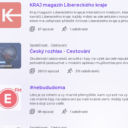
KRAJ magazín Libereckého kraje
Kraj magazín Libereckého kraje je interaktivní medium, kt
kanálů Libereckého kraje. každý měsíc se zde setkáte s no
které má veřejnosti přiblížit činnost Libereckého kraje a jeh
67 epizod
1 odběratel
Společnost
,
Cestování
Český rozhlas - Cestování
Zkušenosti cestovatelů ze světa i tipy na výlet po celé rep
pohodlně poslouchat v mobilní aplikaci mujRozhlas pro A
2800 epizod
319 odběratelů
#nebududoma
Léto je za rohem a vy marně přemýšlíte, kam vyrazit na vý
vás máme tipy na cestování po naší krásné zemi. Každý tý
která stojí za to vidět.
58 epizod
1 odběratel
Společnost
,
Cestování