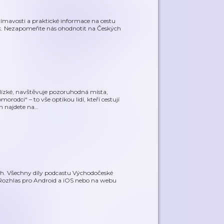
ajímavosti a praktické informace na cestu
lek. Nezapomeňte nás ohodnotit na Českých
blízké, navštěvuje pozoruhodná místa,
orodci“ – to vše optikou lidí, kteří cestují
h najdete na
…
. Všechny díly podcastu Východočeské
Rozhlas pro Android a iOS nebo na webu