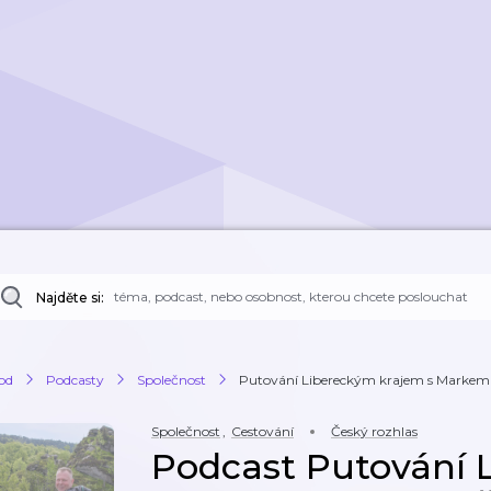
Najděte si:
od
Podcasty
Společnost
Putování Libereckým krajem s Marke
Společnost
,
Cestování
Český rozhlas
Podcast Putování 