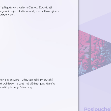
jí příspěvky v celém Česku. Zpovídají
é jezdí nejen do Krkonoš, ale potkávají se s
 Pozvánky
…
ch i blízkých – vždy ale něčím zvlášť
é pohledy na známé dějiny, povídání o
koutů planety. Všechny
…