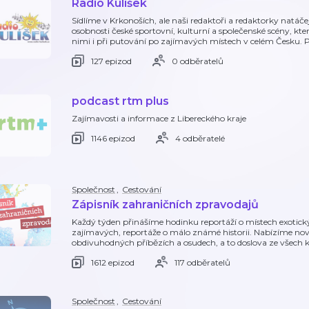
Radio Kulíšek
Sídlíme v Krkonoších, ale naši redaktoři a redaktorky natáče
osobnosti české sportovní, kulturní a společenské scény, kter
nimi i při putování po zajímavých místech v celém Česku.
127 epizod
0 odběratelů
podcast rtm plus
Zajímavosti a informace z Libereckého kraje
1146 epizod
4 odběratelé
Společnost
,
Cestování
Zápisník zahraničních zpravodajů
Každý týden přinášíme hodinku reportáží o místech exotický
zajímavých, reportáže o málo známé historii. Nabízíme nov
obdivuhodných příbězích a osudech, a to doslova ze všech 
1612 epizod
117 odběratelů
Společnost
,
Cestování