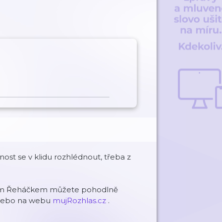
ost se v klidu rozhlédnout, třeba z
kem Řeháčkem můžete pohodlně
ebo na webu
mujRozhlas.cz
.