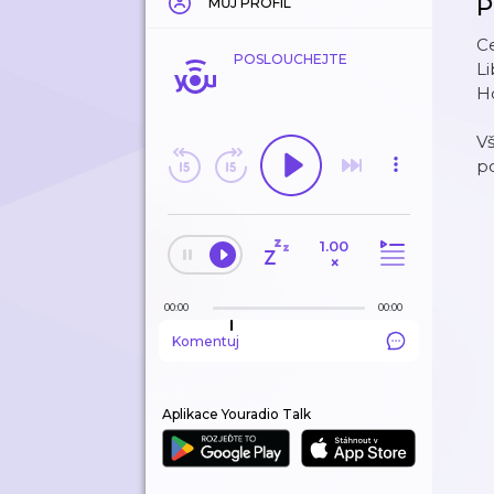
P
MŮJ PROFIL
Ce
POSLOUCHEJTE
Li
Ho
V
po
1.00
×
00:00
00:00
Komentuj
Aplikace Youradio Talk