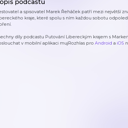
opis podcastu
stovatel a spisovatel Marek Řeháček patří mezi největší zna
bereckého kraje, které spolu s ním každou sobotu odpoled
ření.
šechny díly podcastu Putování Libereckým krajem s Mar
slouchat v mobilní aplikaci mujRozhlas pro
Android
a
iOS
n