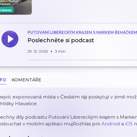
PUTOVÁNÍ LIBERECKÝM KRAJEM S MARKEM ŘEHÁČKEM
Poslechněte si podcast
29. 12. 2025
3 min
NFO
KOMENTÁŘE
nejvíc exponovaná místa v Českém ráji poskytují v zimě možn
hlídky Hlavatice.
šechny díly podcastu Putování Libereckým krajem s Mar
slouchat v mobilní aplikaci mujRozhlas pro
Android
a
iOS
n