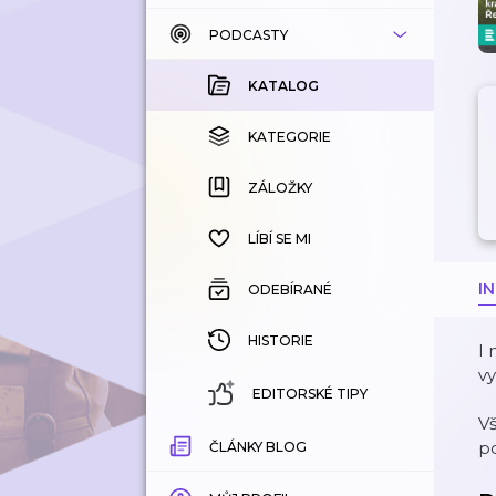
PODCASTY
KATALOG
KOUPENÉ
KATALOG
KATEGORIE
KATEGORIE
ZÁLOŽKY
ZÁLOŽKY
HISTORIE
LÍBÍ SE MI
I
ODEBÍRANÉ
HISTORIE
I 
vy
EDITORSKÉ TIPY
V
po
ČLÁNKY BLOG