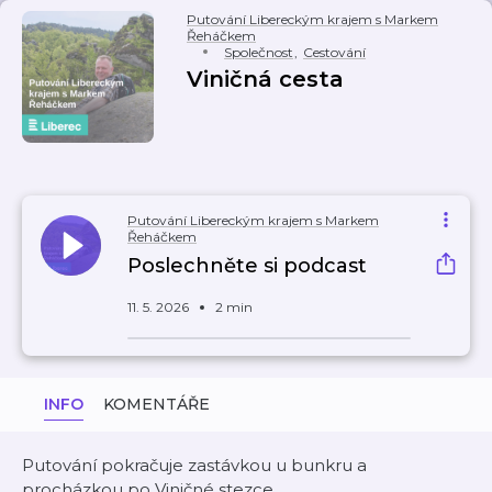
Putování Libereckým krajem s Markem
Řeháčkem
Společnost
,
Cestování
Viničná cesta
Putování Libereckým krajem s Markem
Řeháčkem
Poslechněte si podcast
11. 5. 2026
2 min
INFO
KOMENTÁŘE
Putování pokračuje zastávkou u bunkru a
procházkou po Viničné stezce.