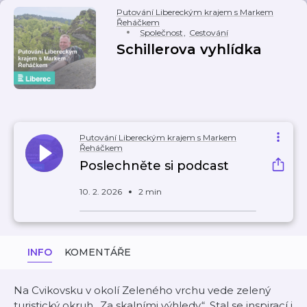
Putování Libereckým krajem s Markem
Řeháčkem
Společnost
,
Cestování
Schillerova vyhlídka
Putování Libereckým krajem s Markem
Řeháčkem
Poslechněte si podcast
10. 2. 2026
2 min
INFO
KOMENTÁŘE
Na Cvikovsku v okolí Zeleného vrchu vede zelený
turistický okruh „Za skalními výhledy“. Stal se inspirací i