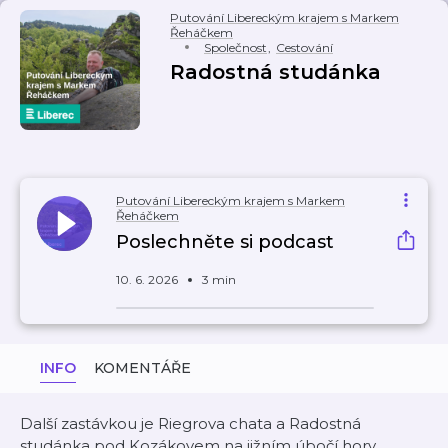
Putování Libereckým krajem s Markem
Řeháčkem
Společnost
,
Cestování
Radostná studánka
Putování Libereckým krajem s Markem
Řeháčkem
Poslechněte si podcast
10. 6. 2026
3 min
INFO
KOMENTÁŘE
Další zastávkou je Riegrova chata a Radostná
studánka pod Kozákovem na jižním úbočí hory.