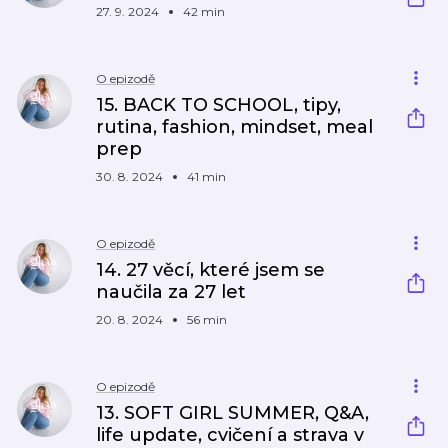
27. 9. 2024
42 min
O epizodě
15. BACK TO SCHOOL, tipy,
rutina, fashion, mindset, meal
prep
30. 8. 2024
41 min
O epizodě
14. 27 věcí, které jsem se
naučila za 27 let
20. 8. 2024
56 min
O epizodě
13. SOFT GIRL SUMMER, Q&A,
life update, cvičení a strava v