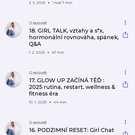
3. 5. 2025
1 hod 7 min
O epizodě
18. GIRL TALK, vztahy a s*x,
hormonální rovnováha, spánek,
Q&A
1. 2. 2025
47 min
O epizodě
17. GLOW UP ZAČÍNÁ TĚĎ :
2025 rutina, restart, wellness &
fitness éra
10. 1. 2025
44 min
O epizodě
16. PODZIMNÍ RESET: Girl Chat