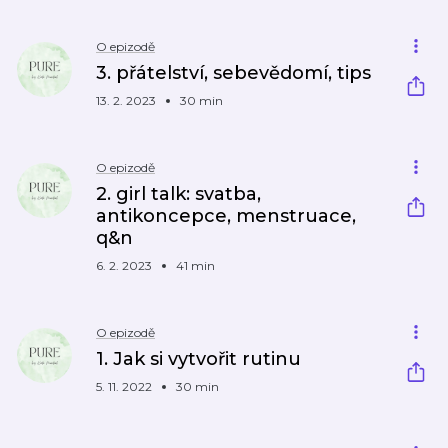
O epizodě
3. přátelství, sebevědomí, tips
13. 2. 2023
30 min
O epizodě
2. girl talk: svatba,
antikoncepce, menstruace,
q&n
6. 2. 2023
41 min
O epizodě
1. Jak si vytvořit rutinu
5. 11. 2022
30 min