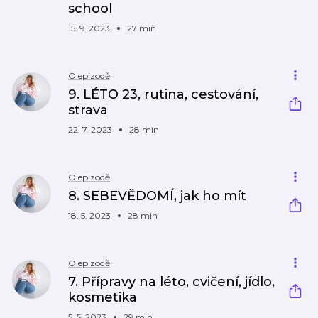
school
15. 9. 2023
27 min
O epizodě
9. LÉTO 23, rutina, cestování,
strava
22. 7. 2023
28 min
O epizodě
8. SEBEVĚDOMÍ, jak ho mít
18. 5. 2023
28 min
O epizodě
7. Přípravy na léto, cvičení, jídlo,
kosmetika
5. 5. 2023
29 min