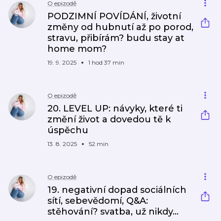
O epizodě
PODZIMNÍ POVÍDÁNÍ, životní
změny od hubnutí až po porod,
stravu, přibírám? budu stay at
home mom?
19. 9. 2025
1 hod 37 min
O epizodě
20. LEVEL UP: návyky, které ti
změní život a dovedou tě k
úspěchu
13. 8. 2025
52 min
O epizodě
19. negativní dopad sociálních
sítí, sebevědomí, Q&A:
stěhování? svatba, už nikdy...