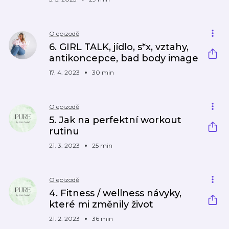
O epizodě
6. GIRL TALK, jídlo, s*x, vztahy,
antikoncepce, bad body image
17. 4. 2023
30 min
O epizodě
5. Jak na perfektní workout
rutinu
21. 3. 2023
25 min
O epizodě
4. Fitness / wellness návyky,
které mi změnily život
21. 2. 2023
36 min