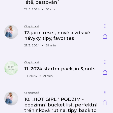
létě, cestování
12. 6. 2024
50 min
O epizodě
12. jarní reset, nové a zdravé
návyky, tipy, favorites
21. 3. 2024
39 min
O epizodě
11. 2024 starter pack, in & outs
1. 1. 2024
21 min
O epizodě
10. ,,HOT GIRL " PODZIM -
podzimní bucket list, perfektní
tréninková rutina, tipy, back to