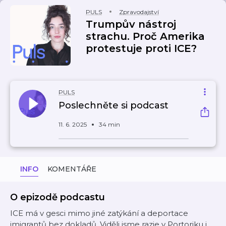
PULS
Zpravodajství
Trumpův nástroj
strachu. Proč Amerika
protestuje proti ICE?
PULS
Poslechněte si podcast
11. 6. 2025
34 min
INFO
KOMENTÁŘE
O epizodě podcastu
ICE má v gesci mimo jiné zatýkání a deportace
imigrantů bez dokladů. Viděli jsme razie v Portoriku i