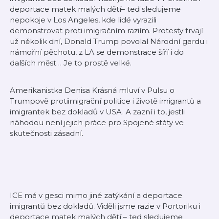
deportace matek malých dětí– teď sledujeme
nepokoje v Los Angeles, kde lidé vyrazili
demonstrovat proti imigračním raziím. Protesty trvají
už několik dní, Donald Trump povolal Národní gardu i
námořní pěchotu, z LA se demonstrace šíří i do
dalších měst… Je to prostě velké.
Amerikanistka Denisa Krásná mluví v Pulsu o
Trumpově protiimigrační politice i životě imigrantů a
imigrantek bez dokladů v USA. A zazní i to, jestli
náhodou není jejich práce pro Spojené státy ve
skutečnosti zásadní.
ICE má v gesci mimo jiné zatýkání a deportace
imigrantů bez dokladů. Viděli jsme razie v Portoriku i
deportace matek malých dětí – teď sledujeme