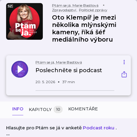
Ptám se já, Marie Bastlová
Zpravodajství
,
Politické zprávy
Oto Klempíř je mezi
několika mlýnskými
kameny, říká šéf
mediálního výboru
Ptám se já, Marie Bastlová
Poslechněte si podcast
20. 5. 2026
37 min
INFO
KOMENTÁŘE
KAPITOLY
10
Hlasujte pro Ptám se já v anketě
Podcast roku
.
--