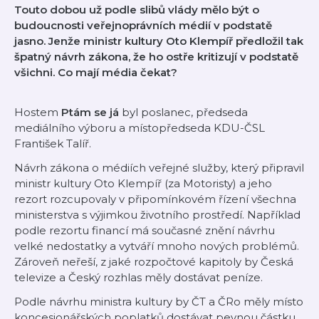
Touto dobou už podle slibů vlády mělo být o
budoucnosti veřejnoprávních médií v podstatě
jasno. Jenže ministr kultury Oto Klempíř předložil tak
špatný návrh zákona, že ho ostře kritizují v podstatě
všichni. Co mají média čekat?
Hostem
Ptám se já
byl poslanec, předseda
mediálního výboru a místopředseda KDU-ČSL
František Talíř.
Návrh zákona o médiích veřejné služby, který připravil
ministr kultury Oto Klempíř (za Motoristy) a jeho
rezort rozcupovaly v připomínkovém řízení všechna
ministerstva s výjimkou životního prostředí. Například
podle rezortu financí má současné znění návrhu
velké nedostatky a vytváří mnoho nových problémů.
Zároveň neřeší, z jaké rozpočtové kapitoly by Česká
televize a Český rozhlas měly dostávat peníze.
Podle návrhu ministra kultury by ČT a ČRo měly místo
koncesionářských poplatků dostávat pevnou částku