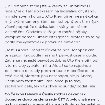
„To ubráníme zcela jistě. A věřím, že ubráníme i 1.
leden,“ řekl Talíř s odkazem na legislativu chystanou
ministerstvem kultury. „Oto Klempíř je mezi několika
mlýnskými kameny. Sám není schopný se s tím nějak
věcně poprat. Je otázka, kdo z vlády ten zákon
vlastně četl. Obávám se, že je to možná nějaký
kompilát pomocí umělé inteligence, protože za to by
podle mě vyhazovali v prváku na právech.“
„Jestli i Andrej Babiš teď říkal, že není schopen číst
ten zákon, tak podle mě mu trpělivost časem dojde.
Zatím se mu ještě pravděpodobně Oto Klempíř hodí
k tomu, aby vytvářel mlhu. Ale až se to najednou
posune do role, kdy premiér bude moct říct: on to
celé zkazil, Motoristi jsou neschopní, ale já, Andrej
Babiš, vám zachráním StarDance, já to tady
zachráním celé, tak v tu chvíli ho sundá,“ dodal Talíř.
Co Českou televizi a Český rozhlas čeká? Jak
dopadne dovolba členů rady ČT? A bylo chytré nejít
na hlasování o usnesení k sjezdu Sudetoněmeckého