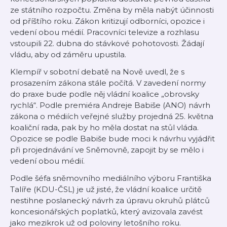
ze státního rozpočtu. Změna by měla nabýt účinnosti
od příštího roku. Zákon kritizují odborníci, opozice i
vedení obou médií. Pracovníci televize a rozhlasu
vstoupili 22. dubna do stávkové pohotovosti. Žádají
vládu, aby od záměru upustila.
Klempíř v sobotní debatě na Nově uvedl, že s
prosazením zákona stále počítá. V zavedení normy
do praxe bude podle něj vládní koalice „obrovsky
rychlá“. Podle premiéra Andreje Babiše (ANO) návrh
zákona o médiích veřejné služby projedná 25. května
koaliční rada, pak by ho měla dostat na stůl vláda.
Opozice se podle Babiše bude moci k návrhu vyjádřit
při projednávání ve Sněmovně, zapojit by se mělo i
vedení obou médií.
Podle šéfa sněmovního mediálního výboru Františka
Talíře (KDU-ČSL) je už jisté, že vládní koalice určitě
nestihne poslanecký návrh za úpravu okruhů plátců
koncesionářských poplatků, který avizovala zavést
jako mezikrok už od poloviny letošního roku.