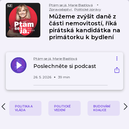
Ptám se já, Marie Bastlová
Zpravodajství
,
Politické zprávy
Můžeme zvýšit daně z
části nemovitostí, říká
pirátská kandidátka na
primátorku k bydlení
Ptám se já, Marie Bastlová
Poslechněte si podcast
26. 5. 2026
39 min
POLITIKA A
POLITICKÉ
BUDOVÁNÍ
VLÁDA
VEDENÍ
KOALICE