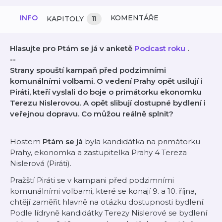
INFO
KOMENTÁŘE
KAPITOLY
11
Hlasujte pro Ptám se já v anketě
Podcast roku
.
--
Strany spouští kampaň před podzimními
komunálními volbami. O vedení Prahy opět usilují i
Piráti, kteří vyslali do boje o primátorku ekonomku
Terezu Nislerovou. A opět slibují dostupné bydlení i
veřejnou dopravu. Co můžou reálně splnit?
Hostem
Ptám se já
byla kandidátka na primátorku
Prahy, ekonomka a zastupitelka Prahy 4 Tereza
Nislerová (Piráti).
Pražští Piráti se v kampani před podzimními
komunálními volbami, které se konají 9. a 10. října,
chtějí zaměřit hlavně na otázku dostupnosti bydlení.
Podle lídryně kandidátky Terezy Nislerové se bydlení