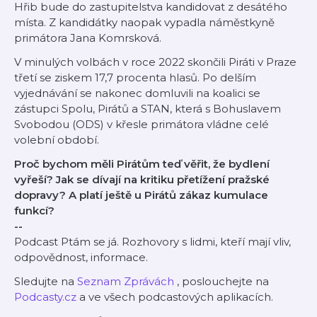
Hřib bude do zastupitelstva kandidovat z desátého
místa. Z kandidátky naopak vypadla náměstkyně
primátora Jana Komrsková.
V minulých volbách v roce 2022 skončili Piráti v Praze
třetí se ziskem 17,7 procenta hlasů. Po delším
vyjednávání se nakonec domluvili na koalici se
zástupci Spolu, Pirátů a STAN, která s Bohuslavem
Svobodou (ODS) v křesle primátora vládne celé
volební období.
Proč bychom měli Pirátům teď věřit, že bydlení
vyřeší? Jak se dívají na kritiku přetížení pražské
dopravy? A platí ještě u Pirátů zákaz kumulace
funkcí?
--
Podcast Ptám se já. Rozhovory s lidmi, kteří mají vliv,
odpovědnost, informace.
Sledujte na
Seznam Zprávách
, poslouchejte na
Podcasty.cz
a ve všech podcastových aplikacích.