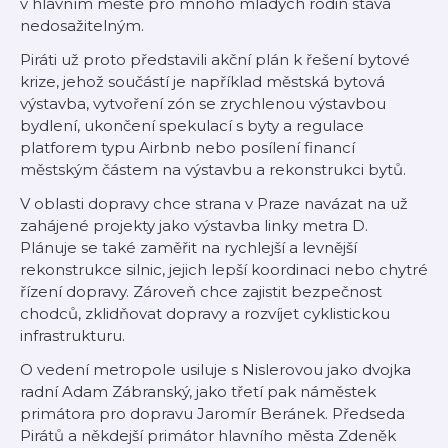
v hlavním městě pro mnoho mladých rodin stává
nedosažitelným.
Piráti už proto představili akční plán k řešení bytové
krize, jehož součástí je například městská bytová
výstavba, vytvoření zón se zrychlenou výstavbou
bydlení, ukončení spekulací s byty a regulace
platforem typu Airbnb nebo posílení financí
městským částem na výstavbu a rekonstrukci bytů.
V oblasti dopravy chce strana v Praze navázat na už
zahájené projekty jako výstavba linky metra D.
Plánuje se také zaměřit na rychlejší a levnější
rekonstrukce silnic, jejich lepší koordinaci nebo chytré
řízení dopravy. Zároveň chce zajistit bezpečnost
chodců, zklidňovat dopravy a rozvíjet cyklistickou
infrastrukturu.
O vedení metropole usiluje s Nislerovou jako dvojka
radní Adam Zábranský, jako třetí pak náměstek
primátora pro dopravu Jaromír Beránek. Předseda
Pirátů a někdejší primátor hlavního města Zdeněk