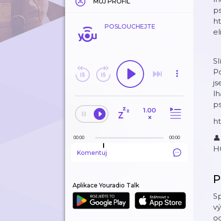
MŮJ PROFIL
p
ht
POSLOUCHEJTE
el
Sl
Po
js
lh
p
1.00
×
ht
👤
00:00
00:00
HC
Komentuj
P
Aplikace Youradio Talk
Sp
vý
o