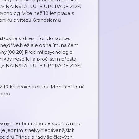
ravy.👉 NAINSTALUJTE UPGRADE ZDE:
ycholog. Více než 10 let praxe s
ioniků a vítězů Grandslamů.
.Pusťte si dnešní díl do konce.
 nejdříve.Než ale odhalím, na čem
ěhy:[00:28] Proč mi psychologie
 nikdy nesdílel a proč jsem přestal
ravy.👉 NAINSTALUJTE UPGRADE ZDE:
10 let praxe s elitou. Mentální kouč
lamů.
vaný mentální stránce sportovního
 je jedním z nejvyhledávanějších
lářů Třinec a řady špičkových