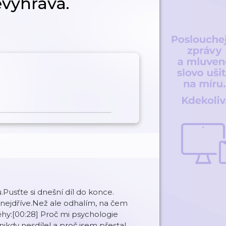
vyhrává.
.Pusťte si dnešní díl do konce.
 nejdříve.Než ale odhalím, na čem
ěhy:[00:28] Proč mi psychologie
 nikdy nesdílel a proč jsem přestal