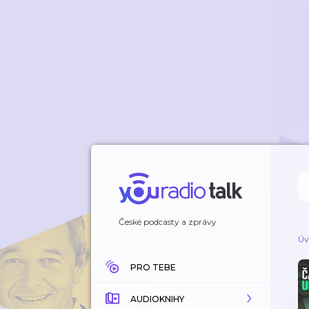
České podcasty a zprávy
Úv
PRO TEBE
AUDIOKNIHY