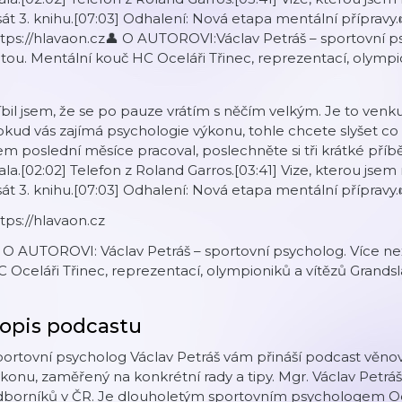
sát 3. knihu.[07:03] Odhalení: Nová etapa mentální příp
tps://hlavaon.cz👤 O AUTOROVI:Václav Petráš – sportovní ps
itou. Mentální kouč HC Oceláři Třinec, reprezentací, olymp
íbil jsem, že se po pauze vrátím s něčím velkým. Je to venku
kud vás zajímá psychologie výkonu, tohle chcete slyšet co
em poslední měsíce pracoval, poslechněte si tři krátké příb
ala.[02:02] Telefon z Roland Garros.[03:41] Vize, kterou jsem
sát 3. knihu.[07:03] Odhalení: Nová etapa mentální příp
tps://hlavaon.cz
 O AUTOROVI: Václav Petráš – sportovní psycholog. Více než 
 Oceláři Třinec, reprezentací, olympioniků a vítězů Grands
opis podcastu
ortovní psycholog Václav Petráš vám přináší podcast věno
konu, zaměřený na konkrétní rady a tipy. Mgr. Václav Petráš
dborníků v ČR. Je dlouholetým sportovním psychologem Oce