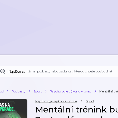
Najděte si:
od
Podcasty
Sport
Psychologie výkonu v praxi
Mentální tré
Psychologie výkonu v praxi
Sport
Mentální trénink b