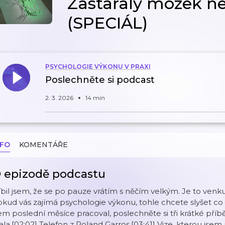
Zastaralý mozek ne
(SPECIÁL)
PSYCHOLOGIE VÝKONU V PRAXI
Poslechněte si podcast
2. 3. 2026
14 min
NFO
KOMENTÁŘE
 epizodě podcastu
íbil jsem, že se po pauze vrátím s něčím velkým. Je to venku
kud vás zajímá psychologie výkonu, tohle chcete slyšet co
em poslední měsíce pracoval, poslechněte si tři krátké příb
ala.[02:02] Telefon z Roland Garros.[03:41] Vize, kterou jsem