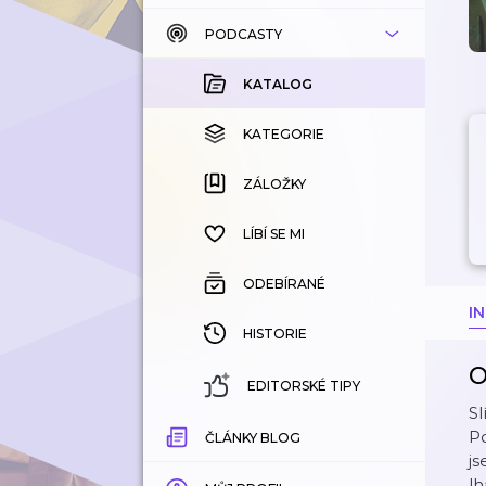
PODCASTY
KATALOG
KOUPENÉ
KATALOG
KATEGORIE
KATEGORIE
ZÁLOŽKY
ZÁLOŽKY
HISTORIE
LÍBÍ SE MI
ODEBÍRANÉ
I
HISTORIE
O
EDITORSKÉ TIPY
Sl
Po
ČLÁNKY BLOG
js
lh