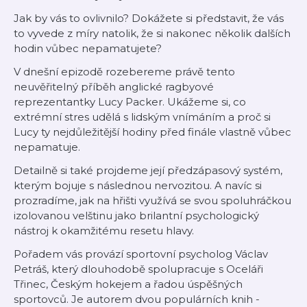
Jak by vás to ovlivnilo? Dokážete si představit, že vás
to vyvede z míry natolik, že si nakonec několik dalších
hodin vůbec nepamatujete?
V dnešní epizodě rozebereme právě tento
neuvěřitelný příběh anglické ragbyové
reprezentantky Lucy Packer. Ukážeme si, co
extrémní stres udělá s lidským vnímáním a proč si
Lucy ty nejdůležitější hodiny před finále vlastně vůbec
nepamatuje.
Detailně si také projdeme její předzápasový systém,
kterým bojuje s následnou nervozitou. A navíc si
prozradíme, jak na hřišti využívá se svou spoluhráčkou
izolovanou velštinu jako brilantní psychologický
nástroj k okamžitému resetu hlavy.
Pořadem vás provází sportovní psycholog Václav
Petráš, který dlouhodobě spolupracuje s Oceláři
Třinec, Českým hokejem a řadou úspěšných
sportovců. Je autorem dvou populárních knih -