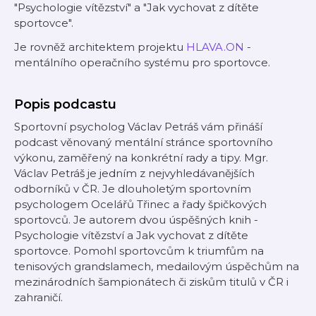
"Psychologie vítězství" a "Jak vychovat z dítěte
sportovce".
Je rovněž architektem projektu
⁠⁠⁠⁠⁠⁠⁠⁠⁠⁠HLAVA.ON⁠⁠⁠⁠⁠⁠⁠⁠⁠⁠
-
mentálního operačního systému pro sportovce.
Popis podcastu
Sportovní psycholog Václav Petráš vám přináší
podcast věnovaný mentální stránce sportovního
výkonu, zaměřený na konkrétní rady a tipy. Mgr.
Václav Petráš je jedním z nejvyhledávanějších
odborníků v ČR. Je dlouholetým sportovním
psychologem Ocelářů Třinec a řady špičkových
sportovců. Je autorem dvou úspěšných knih -
Psychologie vítězství a Jak vychovat z dítěte
sportovce. Pomohl sportovcům k triumfům na
tenisových grandslamech, medailovým úspěchům na
mezinárodních šampionátech či ziskům titulů v ČR i
zahraničí.