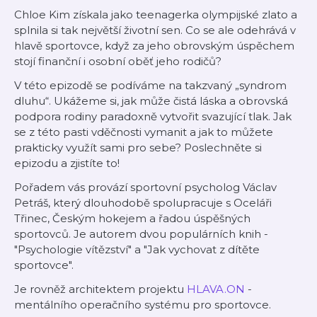
Chloe Kim získala jako teenagerka olympijské zlato a
splnila si tak největší životní sen. Co se ale odehrává v
hlavě sportovce, když za jeho obrovským úspěchem
stojí finanční i osobní oběť jeho rodičů?
V této epizodě se podíváme na takzvaný „syndrom
dluhu“. Ukážeme si, jak může čistá láska a obrovská
podpora rodiny paradoxně vytvořit svazující tlak. Jak
se z této pasti vděčnosti vymanit a jak to můžete
prakticky využít sami pro sebe? Poslechněte si
epizodu a zjistíte to!
Pořadem vás provází sportovní psycholog Václav
Petráš, který dlouhodobě spolupracuje s Oceláři
Třinec, Českým hokejem a řadou úspěšných
sportovců. Je autorem dvou populárních knih -
"Psychologie vítězství" a "Jak vychovat z dítěte
sportovce".
Je rovněž architektem projektu
⁠⁠HLAVA.ON⁠⁠
-
mentálního operačního systému pro sportovce.