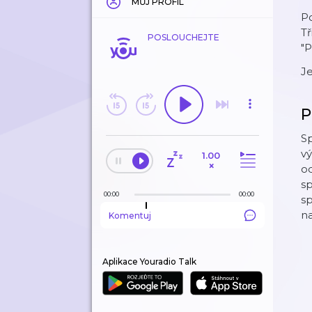
MŮJ PROFIL
Po
T
POSLOUCHEJTE
"P
J
P
Sp
vý
1.00
×
o
sp
00:00
00:00
s
na
Komentuj
Aplikace Youradio Talk