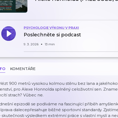
PSYCHOLOGIE VÝKONU V PRAXI
Poslechněte si podcast
9. 3. 2026
13 min
NFO
KOMENTÁŘE
lézt 900 metrů vysokou kolmou stěnu bez lana a jakéhokoliv
lenství, pro Alexe Honnolda splněný celoživotní sen. Zna
cítí strach? Vůbec ne.
dnešní epizodě se podíváme na fascinující příběh amyšlen
íprava dalecepřesahuje běžné sportovní standardy. Zjistíme
 skutečnosti výsledkem extrémní práce s vlastní myslí a n