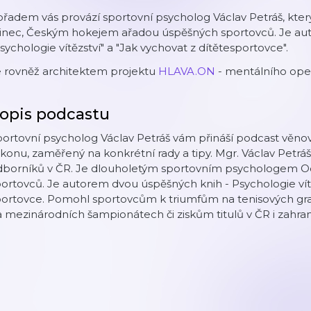
řadem vás provází sportovní psycholog Václav Petráš, kte
řinec, Českým hokejem ařadou úspěšných sportovců. Je au
sychologie vítězství" a "Jak vychovat z dítětesportovce".
e rovněž architektem projektu
HLAVA.ON
- mentálního ope
opis podcastu
ortovní psycholog Václav Petráš vám přináší podcast věno
konu, zaměřený na konkrétní rady a tipy. Mgr. Václav Petráš
dborníků v ČR. Je dlouholetým sportovním psychologem Oce
ortovců. Je autorem dvou úspěšných knih - Psychologie vítě
portovce. Pomohl sportovcům k triumfům na tenisových 
 mezinárodních šampionátech či ziskům titulů v ČR i zahrani