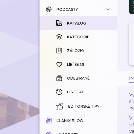
PODCASTY
KATALOG
KOUPENÉ
KATALOG
KATEGORIE
KATEGORIE
ZÁLOŽKY
ZÁLOŽKY
HISTORIE
LÍBÍ SE MI
I
ODEBÍRANÉ
HISTORIE
Vy
ší
EDITORSKÉ TIPY
ne
V 
ČLÁNKY BLOG
př
ve