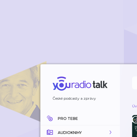
České podcasty a zprávy
Úv
PRO TEBE
AUDIOKNIHY