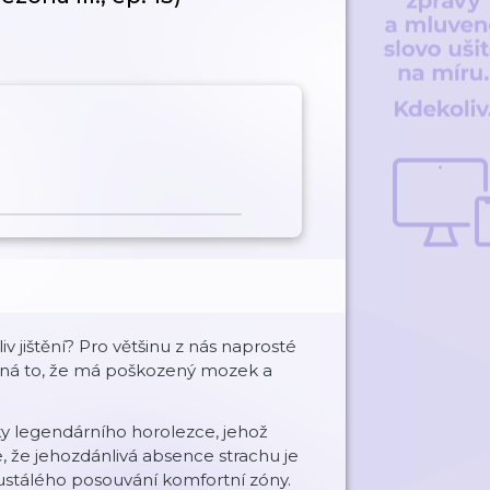
 jištění? Pro většinu z nás naprosté
mená to, že má poškozený mozek a
ky legendárního horolezce, jehož
, že jehozdánlivá absence strachu je
eustálého posouvání komfortní zóny.