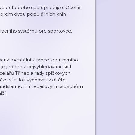
rýdlouhodobě spolupracuje s Oceláři
torem dvou populárních knih -
račního systému pro sportovce.
vaný mentální stránce sportovního
 je jedním z nejvyhledávanějších
lářů Třinec a řady špičkových
zství a Jak vychovat z dítěte
grandslamech, medailovým úspěchům
čí.