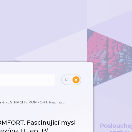
oměnit STRACH v KOMFORT. Fascinu...
MFORT. Fascinující mysl
óna III., ep. 13)