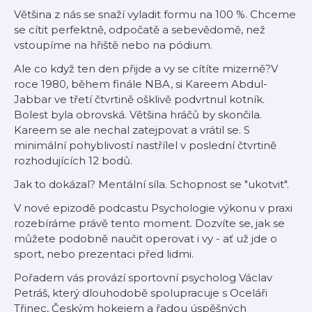
Většina z nás se snaží vyladit formu na 100 %. Chceme
se cítit perfektně, odpočatě a sebevědomě, než
vstoupíme na hřiště nebo na pódium.
Ale co když ten den přijde a vy se cítíte mizerně?V
roce 1980, během finále NBA, si Kareem Abdul-
Jabbar ve třetí čtvrtině ošklivě podvrtnul kotník.
Bolest byla obrovská. Většina hráčů by skončila.
Kareem se ale nechal zatejpovat a vrátil se. S
minimální pohyblivostí nastřílel v poslední čtvrtině
rozhodujících 12 bodů.
Jak to dokázal? Mentální síla. Schopnost se "ukotvit".
V nové epizodě podcastu Psychologie výkonu v praxi
rozebíráme právě tento moment. Dozvíte se, jak se
můžete podobně naučit operovat i vy - ať už jde o
sport, nebo prezentaci před lidmi.
Pořadem vás provází sportovní psycholog Václav
Petráš, který dlouhodobě spolupracuje s Oceláři
Třinec, Českým hokejem a řadou úspěšných