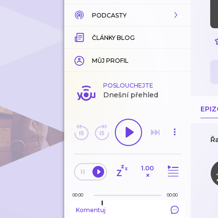
PODCASTY
KATALOG
ČLÁNKY BLOG
KOUPENÉ
KATALOG
KATEGORIE
KATEGORIE
MŮJ PROFIL
ZÁLOŽKY
ZÁLOŽKY
POSLOUCHEJTE
Dnešní přehled
HISTORIE
LÍBÍ SE MI
EPI
ODEBÍRANÉ
Řa
HISTORIE
1.00
EDITORSKÉ TIPY
×
00:00
00:00
Komentuj