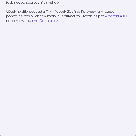
fotbalovou sportovní talkshow.
Všechny díly podcastu První dotek Zdeňka Folprechta můžete
pohodlně poslouchat v mobilní aplikaci mujRozhlas pro
Android
a
iOS
nebo na webu
mujRozhlas.cz
.