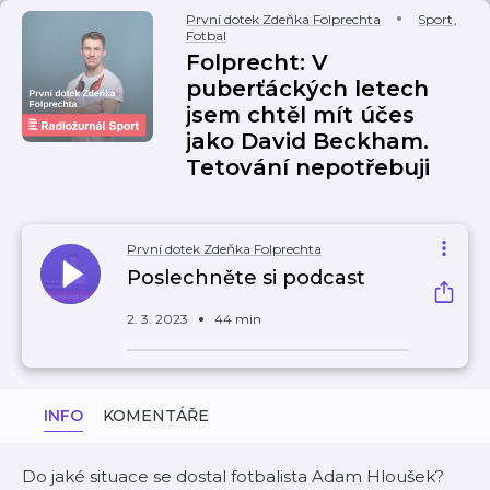
První dotek Zdeňka Folprechta
Sport
,
Fotbal
Folprecht: V
puberťáckých letech
jsem chtěl mít účes
jako David Beckham.
Tetování nepotřebuji
První dotek Zdeňka Folprechta
Poslechněte si podcast
2. 3. 2023
44 min
INFO
KOMENTÁŘE
Do jaké situace se dostal fotbalista Adam Hloušek?