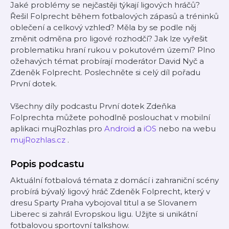
Jaké problémy se nejčastěji týkají ligových hráčů?
Řešil Folprecht během fotbalových zápasů a tréninků
oblečení a celkový vzhled? Měla by se podle něj
změnit odměna pro ligové rozhodčí? Jak lze vyřešit
problematiku hraní rukou v pokutovém území? Plno
ožehavých témat probírají moderátor David Nyč a
Zdeněk Folprecht. Poslechněte si celý díl pořadu
První dotek.
Všechny díly podcastu První dotek Zdeňka
Folprechta můžete pohodlně poslouchat v mobilní
aplikaci mujRozhlas pro
Android
a
iOS
nebo na webu
mujRozhlas.cz
.
Popis podcastu
Aktuální fotbalová témata z domácí i zahraniční scény
probírá bývalý ligový hráč Zdeněk Folprecht, který v
dresu Sparty Praha vybojoval titul a se Slovanem
Liberec si zahrál Evropskou ligu. Užijte si unikátní
fotbalovou sportovní talkshow.