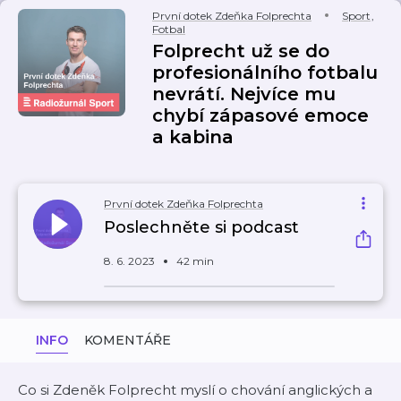
První dotek Zdeňka Folprechta
Sport
,
Fotbal
Folprecht už se do
profesionálního fotbalu
nevrátí. Nejvíce mu
chybí zápasové emoce
a kabina
První dotek Zdeňka Folprechta
Poslechněte si podcast
8. 6. 2023
42 min
INFO
KOMENTÁŘE
Co si Zdeněk Folprecht myslí o chování anglických a