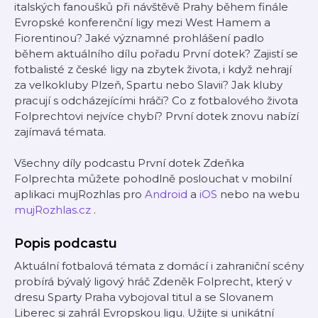
italských fanoušků při návštěvě Prahy během finále
Evropské konferenční ligy mezi West Hamem a
Fiorentinou? Jaké významné prohlášení padlo
během aktuálního dílu pořadu První dotek? Zajistí se
fotbalisté z české ligy na zbytek života, i když nehrají
za velkokluby Plzeň, Spartu nebo Slavii? Jak kluby
pracují s odcházejícími hráči? Co z fotbalového života
Folprechtovi nejvíce chybí? První dotek znovu nabízí
zajímavá témata.
Všechny díly podcastu První dotek Zdeňka
Folprechta můžete pohodlně poslouchat v mobilní
aplikaci mujRozhlas pro
Android
a
iOS
nebo na webu
mujRozhlas.cz
.
Popis podcastu
Aktuální fotbalová témata z domácí i zahraniční scény
probírá bývalý ligový hráč Zdeněk Folprecht, který v
dresu Sparty Praha vybojoval titul a se Slovanem
Liberec si zahrál Evropskou ligu. Užijte si unikátní