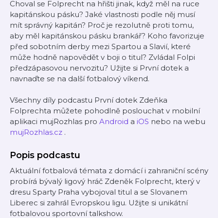
Choval se Folprecht na hřišti jinak, když měl na ruce
kapitánskou pásku? Jaké vlastnosti podle něj musí
mít správný kapitán? Proč je rezolutně proti tomu,
aby měl kapitánskou pásku brankář? Koho favorizuje
před sobotním derby mezi Spartou a Slavií, které
může hodně napovědět v boji o titul? Zvládal Folpi
předzápasovou nervozitu? Užijte si První dotek a
navnaďte se na další fotbalový víkend.
Všechny díly podcastu První dotek Zdeňka
Folprechta můžete pohodlně poslouchat v mobilní
aplikaci mujRozhlas pro
Android
a
iOS
nebo na webu
mujRozhlas.cz
.
Popis podcastu
Aktuální fotbalová témata z domácí i zahraniční scény
probírá bývalý ligový hráč Zdeněk Folprecht, který v
dresu Sparty Praha vybojoval titul a se Slovanem
Liberec si zahrál Evropskou ligu. Užijte si unikátní
fotbalovou sportovní talkshow.