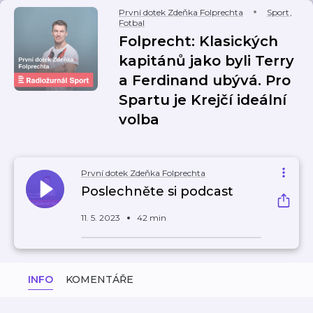
První dotek Zdeňka Folprechta
Sport
,
Fotbal
Folprecht: Klasických
kapitánů jako byli Terry
a Ferdinand ubývá. Pro
Spartu je Krejčí ideální
volba
První dotek Zdeňka Folprechta
Poslechněte si podcast
11. 5. 2023
42 min
INFO
KOMENTÁŘE