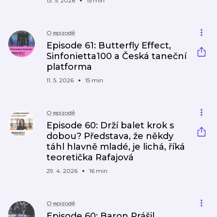
13. 5. 2026
15 min
O epizodě
Episode 61: Butterfly Effect,
Sinfonietta100 a Česká taneční
platforma
11. 5. 2026
15 min
O epizodě
Episode 60: Drží balet krok s
dobou? Představa, že někdy
táhl hlavně mladé, je lichá, říká
teoretička Rafajová
29. 4. 2026
16 min
O epizodě
Episode 60: Baron Prášil,