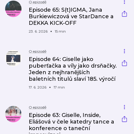
O epizodě
Episode 65: S(t)IGMA, Jana
Burkiewiczová ve StarDance a
DEKKA KICK-OFF
23. 6. 2026
15 min
O epizodě
Episode 64: Giselle jako
puberťačka a víly jako drsňačky.
Jeden z nejhranějších
baletních titulů slaví 185. výročí
17. 6. 2026
17 min
O epizodě
Episode 63: Giselle, Inside,
Eliášová v čele katedry tance a
konference o taneční