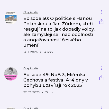
O epizodě
Episode 50: O politice s Hanou
Polanskou a Jan Žůrkem, kteří
reagují na to, jak dopadly volby,
ale zamýšlejí se i nad odolností
a angažovaností českého
umění
14. 1. 2026
14 min
O epizodě
Episode 49: NdB 3, Miřenka
Čechová a festival 4+4 dny v
pohybu uzavírají rok 2025
22. 12. 2025
15 min
O epizodě