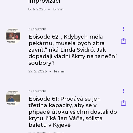
improvizaci
8. 6. 2026
15 min
O epizodě
Episode 62: „Kdybych měla
pekárnu, musela bych zítra
zavřít,“ říká Linda Svidró. Jak
dopadají vládní škrty na taneční
soubory?
27. 5. 2026
14 min
O epizodě
Episode 61: Prodává se jen
třetina kapacity, aby se v
případě útoku všichni dostali do
krytu, říká Jan Váňa, sólista
baletu v Kyjevě