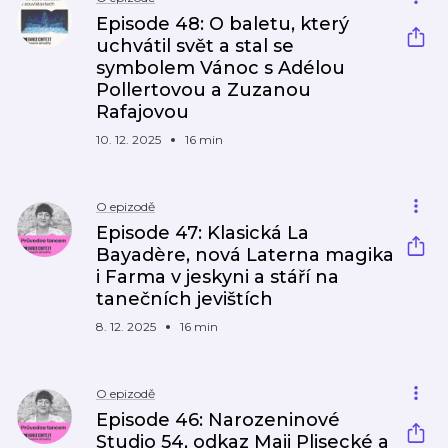
Episode 48: O baletu, který
uchvátil svět a stal se
symbolem Vánoc s Adélou
Pollertovou a Zuzanou
Rafajovou
10. 12. 2025
16 min
O epizodě
Episode 47: Klasická La
Bayadère, nová Laterna magika
i Farma v jeskyni a stáří na
tanečních jevištích
8. 12. 2025
16 min
O epizodě
Episode 46: Narozeninové
Studio 54, odkaz Maji Plisecké a