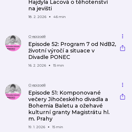
Hajdyla Lacová o těhotenství
na jevišti
18. 2. 2026
46 min
O epizodě
Episode 52: Program 7 od NdB2,
životní výročí a situace v
Divadle PONEC
16. 2. 2026
15 min
O epizodě
Episode 51: Komponované
večery Jihočeského divadla a
Bohemia Baletu a ožehavé
kulturní granty Magistrátu hl.
m. Prahy
19. 1. 2026
15 min