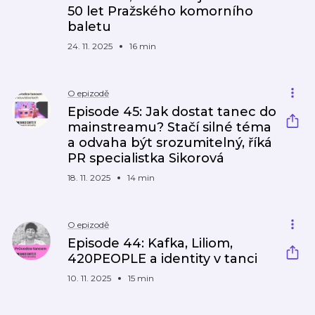
50 let Pražského komorního
baletu
24. 11. 2025
16 min
O epizodě
Episode 45: Jak dostat tanec do
mainstreamu? Stačí silné téma
a odvaha být srozumitelný, říká
PR specialistka Sikorová
18. 11. 2025
14 min
O epizodě
Episode 44: Kafka, Liliom,
420PEOPLE a identity v tanci
10. 11. 2025
15 min