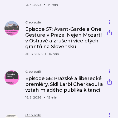
13. 4. 2026
14 min
O epizodě
Episode 57: Avant-Garde a One
Gesture v Praze, Nejen Mozart!
v Ostravě a zrušení víceletých
grantů na Slovensku
30. 3. 2026
14 min
O epizodě
Episode 56: Pražské a liberecké
premiéry, Sidi Larbi Cherkaoui a
vztah mladého publika k tanci
16. 3. 2026
15 min
O epizodě