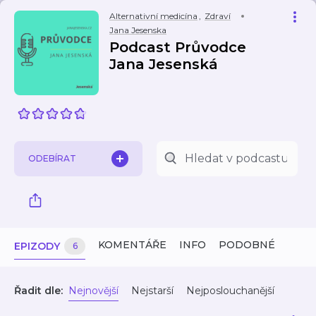
Alternativní medicína
,
Zdraví
Jana Jesenska
Podcast Průvodce
Jana Jesenská
ODEBÍRAT
KOMENTÁŘE
INFO
PODOBNÉ
EPIZODY
6
Řadit dle:
Nejnovější
Nejstarší
Nejposlouchanější