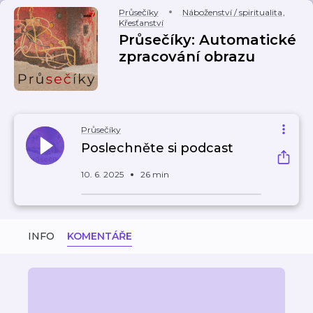
Průsečíky
Náboženství / spiritualita
,
Křesťanství
Průsečíky: Automatické
zpracování obrazu
Průsečíky
Poslechněte si podcast
10. 6. 2025
26 min
INFO
KOMENTÁŘE