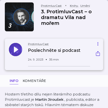
ProtimluvCast
Knihy
,
Umění
3. ProtimluvCast – o
dramatu Vila nad
mořem
ProtimluvCast
Poslechněte si podcast
24. 9. 2023
35 min
INFO
KOMENTÁŘE
Hostem třetího dílu nejen literárního podcastu
Protimluvcast je
Martin Jiroušek
, publicista, editor a
sběratel starých tisků. Hlavním tématem diskuze