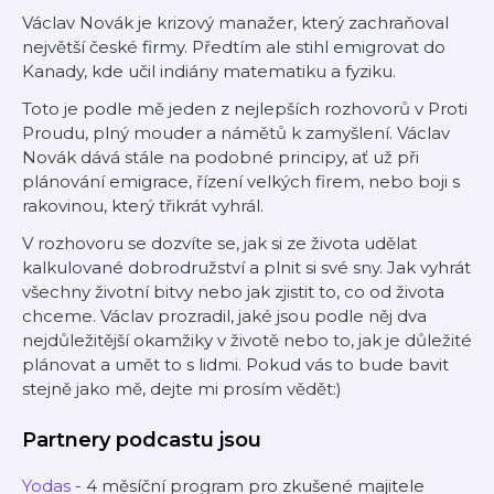
Václav Novák je krizový manažer, který zachraňoval
největší české firmy. Předtím ale stihl emigrovat do
Kanady, kde učil indiány matematiku a fyziku.
Toto je podle mě jeden z nejlepších rozhovorů v Proti
Proudu, plný mouder a námětů k zamyšlení. Václav
Novák dává stále na podobné principy, ať už při
plánování emigrace, řízení velkých firem, nebo boji s
rakovinou, který třikrát vyhrál.
V rozhovoru se dozvíte se, jak si ze života udělat
kalkulované dobrodružství a plnit si své sny. Jak vyhrát
všechny životní bitvy nebo jak zjistit to, co od života
chceme. Václav prozradil, jaké jsou podle něj dva
nejdůležitější okamžiky v životě nebo to, jak je důležité
plánovat a umět to s lidmi. Pokud vás to bude bavit
stejně jako mě, dejte mi prosím vědět:)
Partnery podcastu jsou
Yodas
- 4 měsíční program pro zkušené majitele