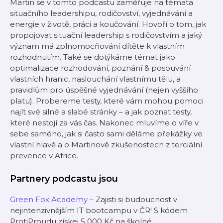
Martin se v tomto podcastu zaměřuje na témata
situačního leadershipu, rodičovství, vyjednávání a
energie v životě, práci a koučování. Hovoří o tom, jak
propojovat situační leadership s rodičovstvím a jaký
význam má zplnomocňování dítěte k vlastním
rozhodnutím. Také se dotýkáme témat jako
optimalizace rozhodování, poznání & posouvání
vlastních hranic, naslouchání vlastnímu tělu, a
pravidlům pro úspěšné vyjednávání (nejen vyššího
platu). Probereme testy, které vám mohou pomoci
najít své silné a slabé stránky – a jak poznat testy,
které nestojí za vás čas. Nakonec mluvíme o víře v
sebe samého, jak si často sami děláme překážky ve
vlastní hlavě a o Martinově zkušenostech z terciální
prevence v Africe.
Partnery podcastu jsou
Green Fox Academy
– Zajisti si budoucnost v
nejintenzivnějším IT bootcampu v ČR! S kódem
ProtiProudu získej 5 000 Kč na školné.