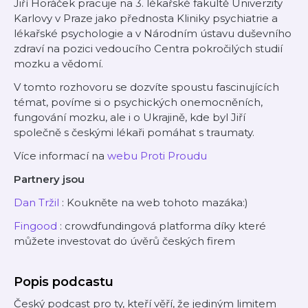
Jiří Horáček pracuje na 3. lékařské fakultě Univerzity
Karlovy v Praze jako přednosta Kliniky psychiatrie a
lékařské psychologie a v Národním ústavu duševního
zdraví na pozici vedoucího Centra pokročilých studií
mozku a vědomí.
V tomto rozhovoru se dozvíte spoustu fascinujících
témat, povíme si o psychických onemocněních,
fungování mozku, ale i o Ukrajině, kde byl Jiří
společně s českými lékaři pomáhat s traumaty.
Více informací na
webu Proti Proudu
Partnery jsou
Dan Tržil
: Koukněte na web tohoto mazáka:)
Fingood
: crowdfundingová platforma díky které
můžete investovat do úvěrů českých firem
Popis podcastu
Český podcast pro ty, kteří věří, že jediným limitem