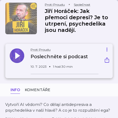
Proti Proudu
Společnost
Jiří Horáček: Jak
přemoci depresi? Je to
utrpení, psychedelika
jsou nadějí.
Proti Proudu
Poslechněte si podcast
10. 7. 2023
1 hod 30 min
INFO
KOMENTÁŘE
Vytvoří AI vědomí? Co dělají antidepresiva a
psychedelika v naší hlavě? A co je to rozpuštění ega?