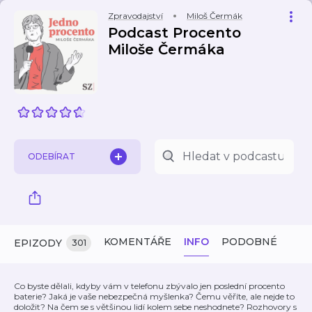
Zpravodajství
Miloš Čermák
Podcast Procento
Miloše Čermáka
ODEBÍRAT
KOMENTÁŘE
INFO
PODOBNÉ
EPIZODY
301
Co byste dělali, kdyby vám v telefonu zbývalo jen poslední procento
baterie? Jaká je vaše nebezpečná myšlenka? Čemu věříte, ale nejde to
doložit? Na čem se s většinou lidí kolem sebe neshodnete? Rozhovory s