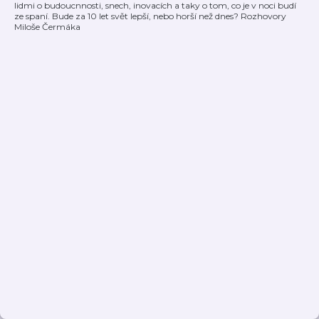
lidmi o budoucnnosti, snech, inovacích a taky o tom, co je v noci budí
ze spaní. Bude za 10 let svět lepší, nebo horší než dnes? Rozhovory
Miloše Čermáka