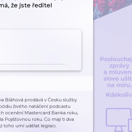
á, že jste ředitel
 Eva Bláhová prodává v Česku služby
a pódiu živého natáčení podcastu
ních ocenění Mastercard Banka roku,
 Pojišťovnou roku. Co mají ti dva
z toho umí udělat legraci.