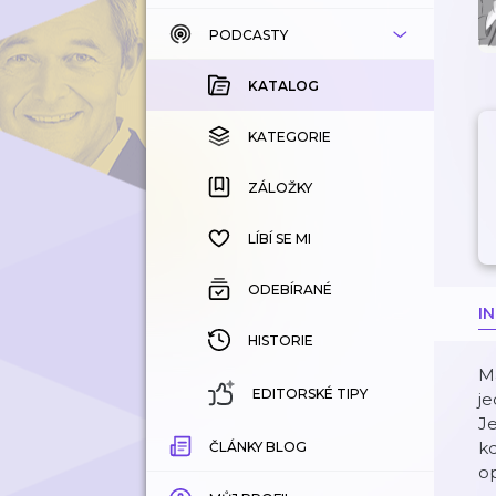
PODCASTY
KATALOG
KOUPENÉ
KATALOG
KATEGORIE
KATEGORIE
ZÁLOŽKY
ZÁLOŽKY
HISTORIE
LÍBÍ SE MI
ODEBÍRANÉ
I
HISTORIE
Ma
EDITORSKÉ TIPY
je
Je
kd
ČLÁNKY BLOG
op