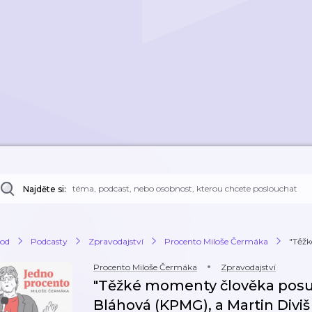
Najděte si:
od
Podcasty
Zpravodajství
Procento Miloše Čermáka
"Těžk
Procento Miloše Čermáka
Zpravodajství
"Těžké momenty člověka posunu
Bláhová (KPMG), a Martin Diviš 