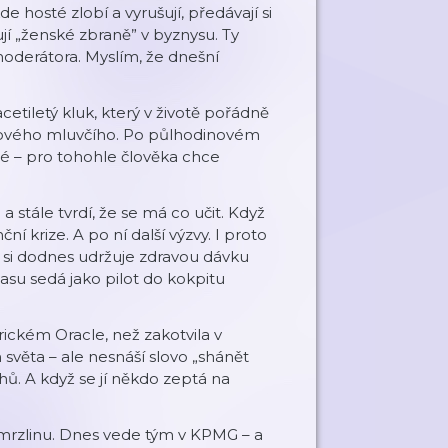
e hosté zlobí a vyrušují, předávají si
ují „ženské zbraně” v byznysu. Ty
moderátora. Myslím, že dnešní
cetiletý kluk, který v životě pořádně
iskového mluvčího. Po půlhodinovém
é – pro tohohle člověka chce
 a stále tvrdí, že se má co učit. Když
í krize. A po ní další výzvy. I proto
i dodnes udržuje zdravou dávku
asu sedá jako pilot do kokpitu
ickém Oracle, než zakotvila v
světa – ale nesnáší slovo „shánět
hů. A když se jí někdo zeptá na
zmrzlinu. Dnes vede tým v KPMG – a