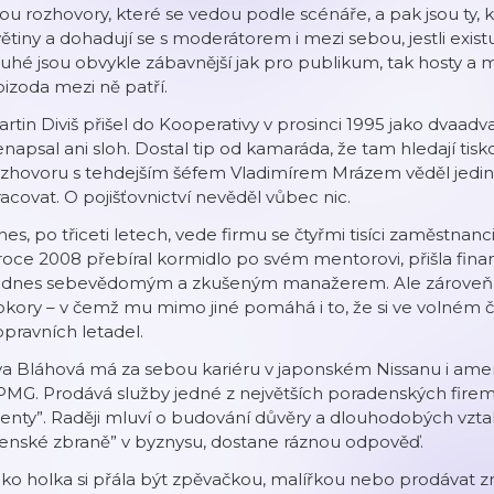
ou rozhovory, které se vedou podle scénáře, a pak jsou ty, kd
ětiny a dohadují se s moderátorem i mezi sebou, jestli exist
uhé jsou obvykle zábavnější jak pro publikum, tak hosty a 
izoda mezi ně patří.
rtin Diviš přišel do Kooperativy v prosinci 1995 jako dvaadva
napsal ani sloh. Dostal tip od kamaráda, že tam hledají t
ozhovoru s tehdejším šéfem Vladimírem Mrázem věděl jedin
acovat. O pojišťovnictví nevěděl vůbec nic.
es, po třiceti letech, vede firmu se čtyřmi tisíci zaměstnanci
roce 2008 přebíral kormidlo po svém mentorovi, přišla finančn
e dnes sebevědomým a zkušeným manažerem. Ale zároveň s
kory – v čemž mu mimo jiné pomáhá i to, že si ve volném č
pravních letadel.
a Bláhová má za sebou kariéru v japonském Nissanu i amer
MG. Prodává služby jedné z největších poradenských firem 
ienty”. Raději mluví o budování důvěry a dlouhodobých vzta
enské zbraně” v byznysu, dostane ráznou odpověď.
ko holka si přála být zpěvačkou, malířkou nebo prodávat 