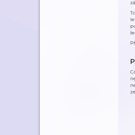
zá
To
le
po
le
P
P
Co
ne
ne
ze