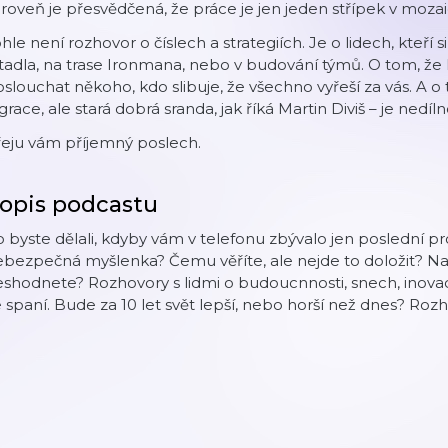
roveň je přesvědčená, že práce je jen jeden střípek v mozai
hle není rozhovor o číslech a strategiích. Je o lidech, kteří s
tadla, na trase Ironmana, nebo v budování týmů. O tom, že kr
slouchat někoho, kdo slibuje, že všechno vyřeší za vás. A o
grace, ale stará dobrá sranda, jak říká Martin Diviš – je nedíl
řeju vám příjemný poslech.
opis podcastu
 byste dělali, kdyby vám v telefonu zbývalo jen poslední pr
bezpečná myšlenka? Čemu věříte, ale nejde to doložit? Na 
shodnete? Rozhovory s lidmi o budoucnnosti, snech, inovací
 spaní. Bude za 10 let svět lepší, nebo horší než dnes? Ro