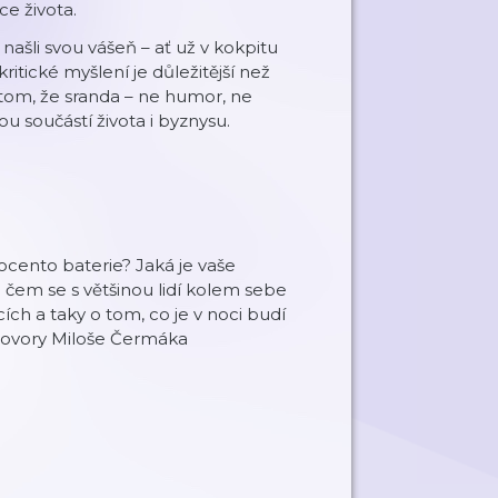
ce života.
i našli svou vášeň – ať už v kokpitu
itické myšlení je důležitější než
 tom, že sranda – ne humor, ne
nou součástí života i byznysu.
ocento baterie? Jaká je vaše
čem se s většinou lidí kolem sebe
ch a taky o tom, co je v noci budí
zhovory Miloše Čermáka