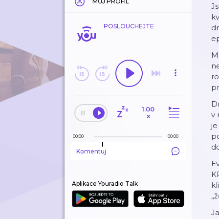
MŮJ PROFIL
Js
kv
POSLOUCHEJTE
dr
ep
Ma
ne
r
pr
Dn
1.00
v 
×
j
po
00:00
00:00
do
Komentuj
Ev
KP
Aplikace Youradio Talk
kl
„ž
Ja