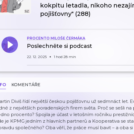
kokpitu letadla, nikoho nezajím
pojišťovny" (288)
PROCENTO MILOŠE ČERMÁKA
Poslechněte si podcast
22. 12. 2025
1 hod 28 min
NFO
KOMENTÁŘE
rtin Diviš řídí největší českou pojišťovnu už sedmnáct let.
dné z největších poradenských firem světa. Proč se sešli n
dno procento? Spojila je účast v letošním ročníku prestiž
e je KPMG jedním z hlavních partnerů a Kooperativa se stala
ravdu společného? Oba věří, že práce musí bavit – a oba si 