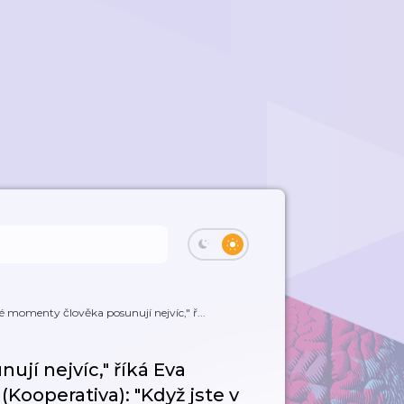
é momenty člověka posunují nejvíc," ř...
jí nejvíc," říká Eva
(Kooperativa): "Když jste v