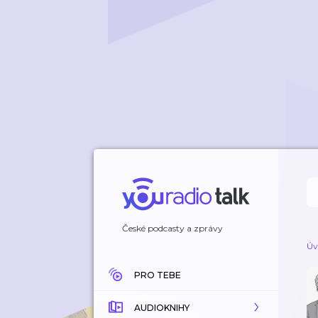
České podcasty a zprávy
Úv
PRO TEBE
AUDIOKNIHY