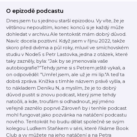
O epizodě podcastu
Dnes jsem tu s jednou starší epizodou. Vy víte, že je
většinou nepouštím, konec konců si je každý může
dohledat v archivu.Ale tentokrát mám dobrý důvod.
Navíc docela pozitivní. Když jsem v říjnu 2022, takže
skoro před dvěma a půl roky, mluvil ve smíchovském
studiu v Node5 s Petr Lastovka, jedna z otázek, které
taky zazněly, byla: “Jak by se jmenovala vaše
autobiografie?”Tehdy jsme si s Petrem ještě vykali, a
on odpověděl: "Umřel jsem, ale už je mi líp."A teď ta
dobrá zpráva. Knížka s tímhle názvem právě vyšla, a
to nákladem Deníku N, a myslím, že je to dobrý
důvod pustit si znovu podcast, který jsme tehdy
natočili, a kde, troufám si odhadnout, její jméno
veřejně zaznělo poprvé.Zároveň by i tenhle podcast
mohl fungovat jako pozvánka na natáčení podcastu
nového. Tentokrát ho budu dělat společně se svým
kolegou Luďkem Staňkem v sérii, které říkáme Book
Club a vy můžete na jeho natáčení a na Petra