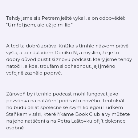
Tehdy jsme si s Petrem ještě vykali, a on odpověděl:
"Umřel jsem, ale už je mi líp."
A teď ta dobrá zpráva. Knížka s tímhle názvem právě
vyšla, a to nákladem Deníku N, a myslím, že je to
dobrý důvod pustit si znovu podcast, který jsme tehdy
natočili, a kde, troufám si odhadnout, její jméno
veřejně zaznělo poprvé.
Zároveň by i tenhle podcast mohl fungovat jako
pozvánka na natáčení podcastu nového. Tentokrát
ho budu dělat společně se svým kolegou Luďkem
Staňkem v sérii, které říkáme Book Club a vy můžete
na jeho natáčení a na Petra Laštovku přijít dokonce
osobně.