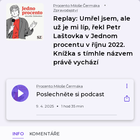
Procento Miloše Čermáka
Zpravodajství
Replay: Umřel jsem, ale
už je mi líp, řekl Petr
Laštovka v Jednom
procentu v říjnu 2022.
Knížka s tímhle názvem
právě vychází
Procento Miloše Čermáka
Poslechněte si podcast
9. 4. 2025
1 hod 35 min
INFO
KOMENTÁŘE