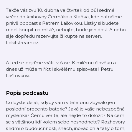
Takže vás zvu 10. dubna ve čtvrtek od půl sedmé
večer do knihovny Čermáka a Staňka, kde natočíme
právě podcast s Petrem Lašovkou. Lístky si budete
moct koupit na místě, nebojte, bude jich dost. A nebo
si je dopředu rezervujte či kupte na serveru
tickitstream.cz.
A teď se pojďme vrátit v čase. K milému člověku a
dnes už můžem říct i skvělému spisovateli Petru
Laštovkovi.
Popis podcastu
Co byste dělali, kdyby vám v telefonu zbývalo jen
poslední procento baterie? Jaká je vaše nebezpečná
myšlenka? Čemu věříte, ale nejde to doložit? Na čem
se s většinou lidí kolem sebe neshodnete? Rozhovory
s lidmi o budoucnnosti, snech, inovacích a taky o tom,