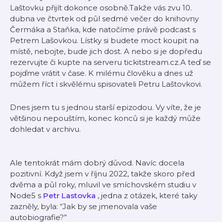
Laštovku přijít dokonce osobně.Takže vás zvu 10.
dubna ve čtvrtek od půl sedmé večer do knihovny
Čermáka a Staňka, kde natočíme právě podcast s
Petrem Lašovkou. Lístky si budete moct koupit na
místě, nebojte, bude jich dost. A nebo si je dopředu
rezervujte či kupte na serveru tickitstream.cz.A teď se
pojďme vrátit v čase. K milému člověku a dnes už
můžem říct i skvělému spisovateli Petru Laštovkovi.
Dnes jsem tu s jednou starší epizodou. Vy víte, že je
většinou nepouštím, konec konců si je každý může
dohledat v archivu.
Ale tentokrát mám dobrý důvod. Navíc docela
pozitivní. Když jsem v říjnu 2022, takže skoro před
dvěma a půl roky, mluvil ve smíchovském studiu v
Node5 s
Petr Lastovka
, jedna z otázek, které taky
zazněly, byla: “Jak by se jmenovala vaše
autobiografie?”