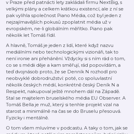
v Praze před patnácti lety zakládali firmu NextBig, s
velkými plány a celkem krátkou existencí, ale z ní se
pak vylíhla společnost Piano Média, což byl jeden z
nejzajímavějších pokusů zpoplatnit média už v
evropském, ne-li globálním měřítko. Piano pak
několik let Tomáš řídil.
A hlavně, Tomáš je jeden z lidí, které když nazvu
mediálními nebo technologickými vizionáři, tak to
není ironie ani přehánění. Vždycky si s ním rád o tom,
co se s médii děje a kam směřují, rád popovídám, a
teď dvojnásob proto, že se Denník N rozhodl pro
neobvyklé dobrodružství: poté, co spoluvlastní
několik českých médií, konkrétně český Deník N a
Respekt, nakupoval ještě mnohem dál na Západě.
Stal se majitelem bruselského média EU Observer. A
Tomáš Bella je muž, který si tenhle projekt vzal na
starost a minimálně na čas se do Bruselu přesouvá.
Fyzicky i mentálně.
O tom všem mluvíme v podcastu. A taky o tom, jak se