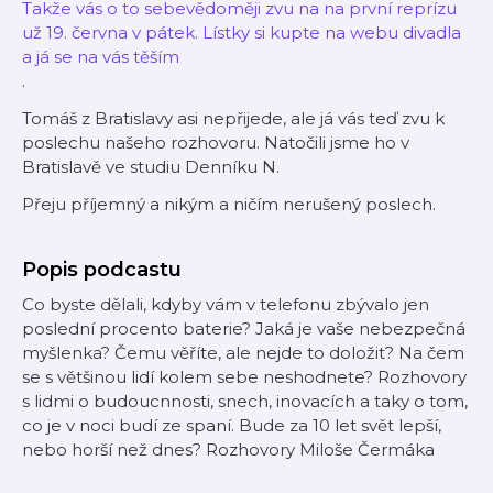
Takže vás o to sebevědoměji zvu na na první reprízu
už 19. června v pátek. Lístky si kupte na webu divadla
a já se na vás těším
.
Tomáš z Bratislavy asi nepřijede, ale já vás teď zvu k
poslechu našeho rozhovoru. Natočili jsme ho v
Bratislavě ve studiu Denníku N.
Přeju příjemný a nikým a ničím nerušený poslech.
Popis podcastu
Co byste dělali, kdyby vám v telefonu zbývalo jen
poslední procento baterie? Jaká je vaše nebezpečná
myšlenka? Čemu věříte, ale nejde to doložit? Na čem
se s většinou lidí kolem sebe neshodnete? Rozhovory
s lidmi o budoucnnosti, snech, inovacích a taky o tom,
co je v noci budí ze spaní. Bude za 10 let svět lepší,
nebo horší než dnes? Rozhovory Miloše Čermáka