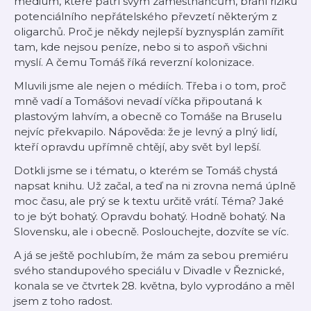
médium, které patří svým zaměstnancům, brání riziku
potenciálního nepřátelského převzetí některým z
oligarchů. Proč je někdy nejlepší byznysplán zamířit
tam, kde nejsou peníze, nebo si to aspoň všichni
myslí. A čemu Tomáš říká reverzní kolonizace.
Mluvili jsme ale nejen o médiích. Třeba i o tom, proč
mně vadí a Tomášovi nevadí víčka připoutaná k
plastovým lahvím, a obecně co Tomáše na Bruselu
nejvíc překvapilo. Nápověda: že je levný a plný lidí,
kteří opravdu upřímně chtějí, aby svět byl lepší.
Dotkli jsme se i tématu, o kterém se Tomáš chystá
napsat knihu. Už začal, a teď na ni zrovna nemá úplně
moc času, ale prý se k textu určitě vrátí. Téma? Jaké
to je být bohatý. Opravdu bohatý. Hodně bohatý. Na
Slovensku, ale i obecně. Poslouchejte, dozvíte se víc.
A já se ještě pochlubím, že mám za sebou premiéru
svého standupového speciálu v Divadle v Řeznické,
konala se ve čtvrtek 28. května, bylo vyprodáno a měl
jsem z toho radost.