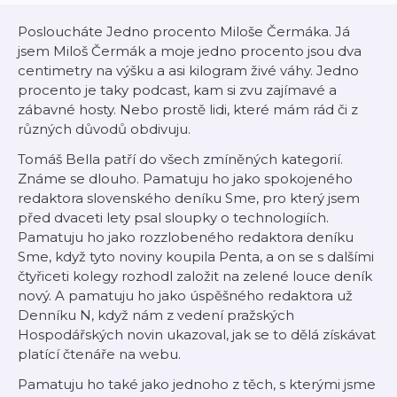
Posloucháte Jedno procento Miloše Čermáka. Já
jsem Miloš Čermák a moje jedno procento jsou dva
centimetry na výšku a asi kilogram živé váhy. Jedno
procento je taky podcast, kam si zvu zajímavé a
zábavné hosty. Nebo prostě lidi, které mám rád či z
různých důvodů obdivuju.
Tomáš Bella patří do všech zmíněných kategorií.
Známe se dlouho. Pamatuju ho jako spokojeného
redaktora slovenského deníku Sme, pro který jsem
před dvaceti lety psal sloupky o technologiích.
Pamatuju ho jako rozzlobeného redaktora deníku
Sme, když tyto noviny koupila Penta, a on se s dalšími
čtyřiceti kolegy rozhodl založit na zelené louce deník
nový. A pamatuju ho jako úspěšného redaktora už
Denníku N, když nám z vedení pražských
Hospodářských novin ukazoval, jak se to dělá získávat
platící čtenáře na webu.
Pamatuju ho také jako jednoho z těch, s kterými jsme