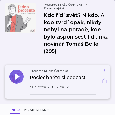
Procento Miloše Čermáka
Zpravodajství
Kdo řídí svět? Nikdo. A
kdo tvrdí opak, nikdy
nebyl na poradě, kde
bylo aspoň šest lidí, říká
novinář Tomáš Bella
(295)
Procento Miloše Čermáka
Poslechněte si podcast
29. 5. 2026
1 hod 26 min
INFO
KOMENTÁŘE