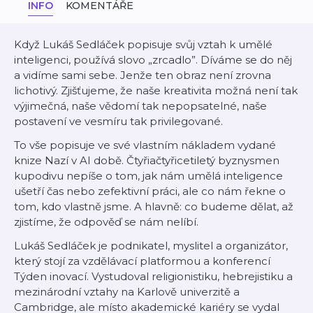
INFO
KOMENTÁŘE
Když Lukáš Sedláček popisuje svůj vztah k umělé
inteligenci, používá slovo „zrcadlo”. Díváme se do něj
a vidíme sami sebe. Jenže ten obraz není zrovna
lichotivý. Zjišťujeme, že naše kreativita možná není tak
výjimečná, naše vědomí tak nepopsatelné, naše
postavení ve vesmíru tak privilegované.
To vše popisuje ve své vlastním nákladem vydané
knize Nazí v AI době. Čtyřiačtyřicetiletý byznysmen
kupodivu nepíše o tom, jak nám umělá inteligence
ušetří čas nebo zefektivní práci, ale co nám řekne o
tom, kdo vlastně jsme. A hlavně: co budeme dělat, až
zjistíme, že odpověď se nám nelíbí.
Lukáš Sedláček je podnikatel, myslitel a organizátor,
který stojí za vzdělávací platformou a konferencí
Týden inovací. Vystudoval religionistiku, hebrejistiku a
mezinárodní vztahy na Karlově univerzitě a
Cambridge, ale místo akademické kariéry se vydal