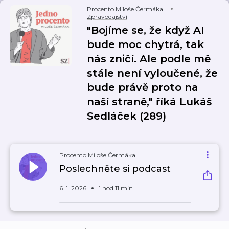
Procento Miloše Čermáka
Zpravodajství
"Bojíme se, že když AI
bude moc chytrá, tak
nás zničí. Ale podle mě
stále není vyloučené, že
bude právě proto na
naší straně," říká Lukáš
Sedláček (289)
Procento Miloše Čermáka
Poslechněte si podcast
6. 1. 2026
1 hod 11 min