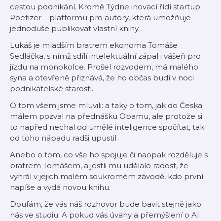
cestou podnikání. Kromě Týdne inovací řídí startup
Poetizer – platformu pro autory, která umožňuje
jednoduše publikovat vlastní knihy.
Lukáš je mladším bratrem ekonoma Tomáše
Sedláčka, s nímž sdílí intelektuální zápal i vášeň pro
jízdu na monokolce. Prošel rozvodem, má malého
syna a otevřeně přiznává, že ho občas budí v noci
podnikatelské starosti.
O tom všem jsme mluvili: a taky o tom, jak do Česka
málem pozval na přednášku Obamu, ale protože si
to napřed nechal od umělé inteligence spočítat, tak
od toho nápadu radši upustil.
Anebo o tom, co vše ho spojuje či naopak rozděluje s
bratrem Tomášem, a jestli mu udělalo radost, že
vyhrál v jejich malém soukromém závodě, kdo první
napíše a vydá novou knihu.
Doufám, že vás náš rozhovor bude bavit stejně jako
nás ve studiu. A pokud vás úvahy a přemýšlení o AI