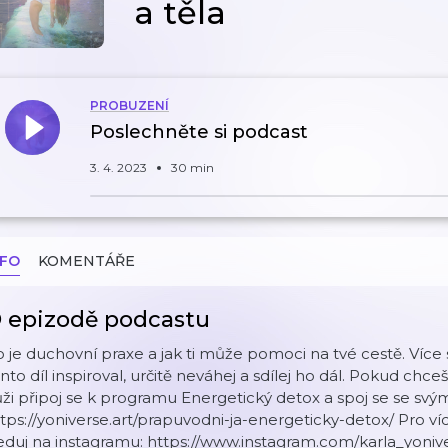
a těla
PROBUZENÍ
Poslechněte si podcast
3. 4. 2023
30 min
NFO
KOMENTÁŘE
 epizodě podcastu
 je duchovní praxe a jak ti může pomoci na tvé cestě. Více
nto díl inspiroval, určitě neváhej a sdílej ho dál. Pokud chc
ži připoj se k programu Energetický detox a spoj se se sv
tps://yoniverse.art/prapuvodni-ja-energeticky-detox/ Pro v
eduj na instagramu: https://www.instagram.com/karla_yonive