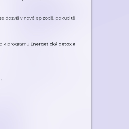
 se dozvíš v nové epizodě, pokud tě
 se k programu
Energetický detox a
u
: