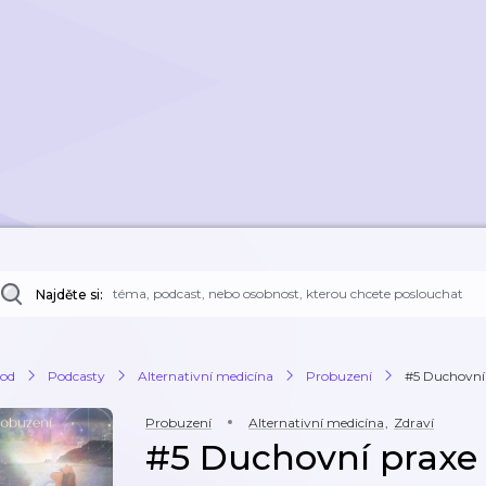
Najděte si:
od
Podcasty
Alternativní medicína
Probuzení
#5 Duchovní 
Probuzení
Alternativní medicína
,
Zdraví
#5 Duchovní praxe 