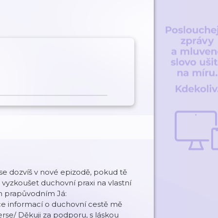
 se dozvíš v nové epizodě, pokud tě
eš vyzkoušet duchovní praxi na vlastní
ým prapůvodním Já:
íce informací o duchovní cestě mě
rse/ Děkuji za podporu, s láskou