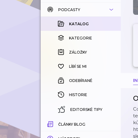
PODCASTY
KATALOG
KOUPENÉ
KATALOG
KATEGORIE
KATEGORIE
ZÁLOŽKY
ZÁLOŽKY
HISTORIE
LÍBÍ SE MI
I
ODEBÍRANÉ
HISTORIE
O
Co
EDITORSKÉ TIPY
te
ků
ČLÁNKY BLOG
ht
sl