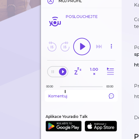
MŮJ PROFIL
Ka
POSLOUCHEJTE
Co
te
Po
s
ht
1.00
×
Pr
00:00
00:00
ht
Komentuj
Aplikace Youradio Talk
D
P