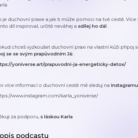
rla
 je duchovní praxe a jak ti může pomoci na tvé cestě. Více
nto díl inspiroval, určitě neváhej a
sdílej ho dál
.
kud chceš vyzkoušet duchovní praxi na vlastní kůži připoj
poj se se svým prapůvodním Já:
tps://yoniverse.art/prapuvodni-ja-energeticky-detox/
o více informací o duchovní cestě mě sleduj na
instagram
tps://www.instagram.com/karla_yoniverse/
ěkuji za podporu,
s láskou Karla
opis podcastu