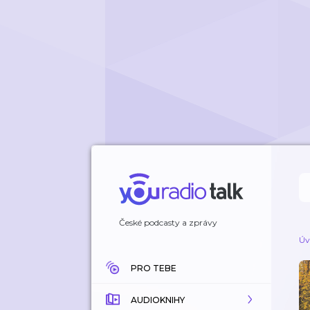
České podcasty a zprávy
Úv
PRO TEBE
AUDIOKNIHY