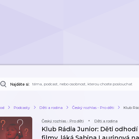
Najděte si:
od
Podcasty
Děti a rodina
Český rozhlas - Pro děti
Klub Rád
Český rozhlas - Pro děti
Děti a rodina
Klub Rádia Junior: Děti odhodí
filmy, láká Sabina Laurinová na