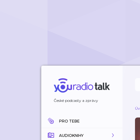
České podcasty a zprávy
Úv
PRO TEBE
AUDIOKNIHY