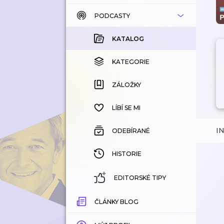
PODCASTY
KATALOG
KOUPENÉ
KATALOG
KATEGORIE
KATEGORIE
ZÁLOŽKY
ZÁLOŽKY
HISTORIE
LÍBÍ SE MI
I
ODEBÍRANÉ
HISTORIE
EDITORSKÉ TIPY
ČLÁNKY BLOG