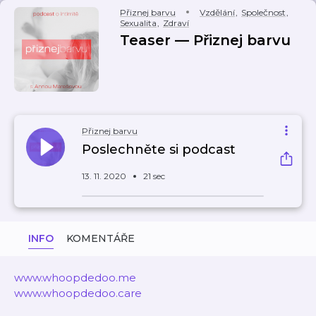
Přiznej barvu
Vzdělání
,
Společnost
,
Sexualita
,
Zdraví
Teaser — Přiznej barvu
Přiznej barvu
Poslechněte si podcast
13. 11. 2020
21 sec
INFO
KOMENTÁŘE
www.whoopdedoo.me
www.whoopdedoo.care